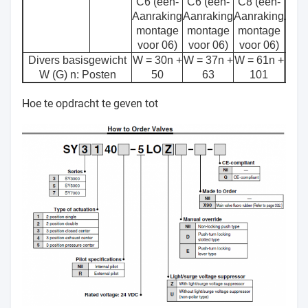
C6 (één-
C6 (één-
C8 (één-
C8 
Aanraking
Aanraking
Aanraking
Aanr
montage
montage
montage
mon
voor 06)
voor 06)
voor 06)
voo
Divers basisgewicht
W = 30n +
W = 37n +
W = 61n +
W = 
W (G) n: Posten
50
63
101
1
Hoe te opdracht te geven tot