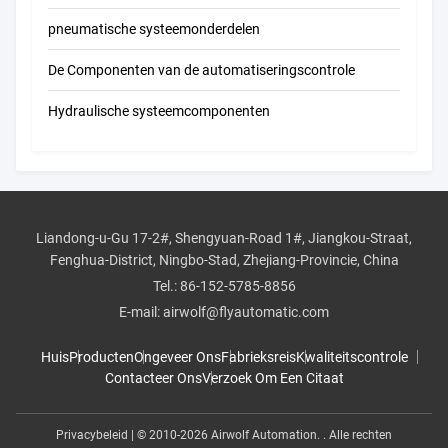
pneumatische systeemonderdelen
De Componenten van de automatiseringscontrole
Hydraulische systeemcomponenten
Liandong-u-Gu 17-2#, Shengyuan-Road 1#, Jiangkou-Straat,
Fenghua-District, Ningbo-Stad, Zhejiang-Provincie, China
Tel.:
86-152-5785-8856
E-mail:
airwolf@flyautomatic.com
Huis
Producten
Ongeveer Ons
Fabrieksreis
Kwaliteitscontrole
Contacteer Ons
Verzoek Om Een Citaat
Privacybeleid
| © 2010-2026 Airwolf Automation. . Alle rechten