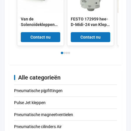
Van de
FESTO 172959 hee-
IMI 
Solenoïdekleppen
D-Midi-24 van Klep
8010
van SMC DC24V
172956 hee-D-mini-
Alum
SY3120-5LZD-M5
24
AC22
Contact nu
Contact nu
Pneumatische Lage
de Machts0.35w 5/2
Manier
Alle categorieën
Pneumatische pijpfittingen
Pulse Jet kleppen
Pneumatische magneetventielen
Pneumatische cilinders Air