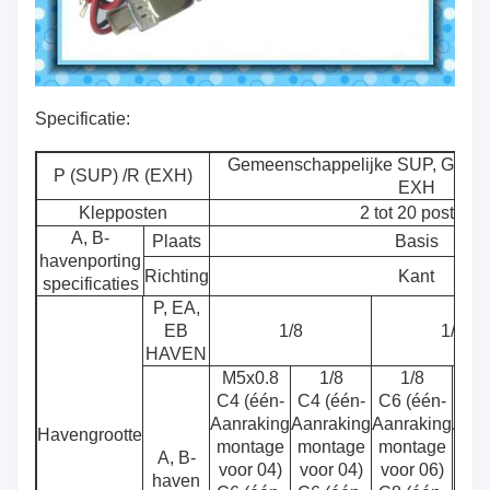
Specificatie:
Gemeenschappelijke SUP, Gemee
P (SUP) /R (EXH)
EXH
Klepposten
2 tot 20 posten
A, B-
Plaats
Basis
havenporting
Richting
Kant
specificaties
P, EA,
EB
1/8
1/4
HAVEN
M5x0.8
1/8
1/8
1
C4 (één-
C4 (één-
C6 (één-
C6 
Aanraking
Aanraking
Aanraking
Aanr
Havengrootte
montage
montage
montage
mon
A, B-
voor 04)
voor 04)
voor 06)
voo
haven