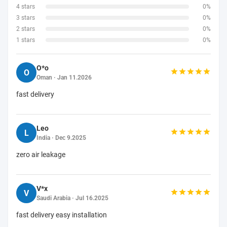
4 stars
0%
3 stars
0%
2 stars
0%
1 stars
0%
O*o
O
Oman · Jan 11.2026
fast delivery
Leo
L
India · Dec 9.2025
zero air leakage
V*x
V
Saudi Arabia · Jul 16.2025
fast delivery easy installation