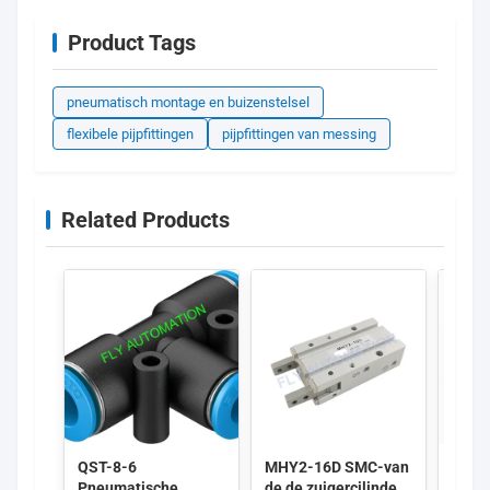
Product Tags
pneumatisch montage en buizenstelsel
flexibele pijpfittingen
pijpfittingen van messing
Related Products
QST-8-6
MHY2-16D SMC-van
FEST
Pneumatische
de de zuigercilinder
10X1