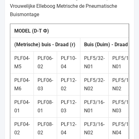
Vrouwelijke Elleboog Metrische de Pneumatische
Buismontage
MODEL (D-T Ф)
(Metrische) buis - Draad (r)
Buis (Duim) - Draad (NP
PLF04-
PLF06-
PLF10-
PLF5/32-
PLF5/16-
M5
02
04
N01
N01
PLF04-
PLF06-
PLF12-
PLF5/32-
PLF5/16-
M6
03
02
N02
N02
PLF04-
PLF08-
PLF12-
PLF3/16-
PLF5/16-
01
01
03
N01
N03
PLF04-
PLF08-
PLF12-
PLF3/16-
PLF5/16-
02
02
04
N02
N04