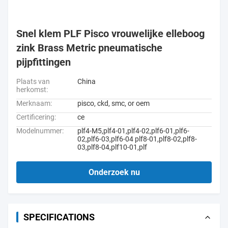
Snel klem PLF Pisco vrouwelijke elleboog
zink Brass Metric pneumatische
pijpfittingen
Plaats van
China
herkomst:
Merknaam:
pisco, ckd, smc, or oem
Certificering:
ce
Modelnummer:
plf4-M5,plf4-01,plf4-02,plf6-01,plf6-
02,plf6-03,plf6-04 plf8-01,plf8-02,plf8-
03,plf8-04,plf10-01,plf
Onderzoek nu
SPECIFICATIONS