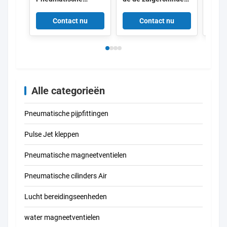
buisfittingen Push-in
van de Luchtvinger
Pneu
T-connector 153135
de pneumatische
Luchc
Contact nu
Contact nu
4052568032272
Stijl van de de
Seal
Tangnok
Dubbelwerkende
Alle categorieën
Pneumatische pijpfittingen
Pulse Jet kleppen
Pneumatische magneetventielen
Pneumatische cilinders Air
Lucht bereidingseenheden
water magneetventielen