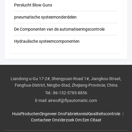
Perslucht Blow Guns
pneumatische systeemonderdelen
De Componenten van de automatiseringscontrole
Hydraulische systeemcomponenten
Liandong-u-Gu 17-2#, Shengyuan-Road 1#, Jiangkou-Straat,
Fenghua-District, Ningbo-Stad, Zhejiang-Provincie, China
Tel.:
86-152-5785-8856
E-mail:
airwolf@flyautomatic.com
Huis
Producten
Ongeveer Ons
Fabrieksreis
Kwaliteitscontrole
Contacteer Ons
Verzoek Om Een Citaat