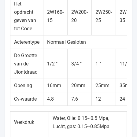
Het
opdracht
2W160-
2W200-
2W250-
2W350-
geven van
15
20
25
35
tot Code
Acterentype
Normaal Gesloten
De Grootte
van de
1/2 ″
3/4 ″
1 ″
11/4 ″
Jiontdraad
Opening
16mm
20mm
25mm
35mm
Cv-waarde
4.8
7.6
12
24
Water, Olie: 0.15~0.5 Mpa,
Werkdruk
Lucht, gas: 0.15~0.85Mpa