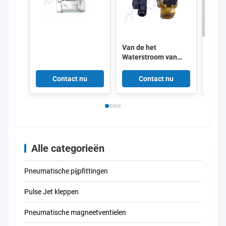
Van de het
Adtv-
Waterstroom van
Gash
SCE238D001
die I
SCE238D002 de
Auto
Contact nu
Contact nu
Solenoïdeklep
Drai
SCE238D004
ontd
SCE238D005
Alle categorieën
Pneumatische pijpfittingen
Pulse Jet kleppen
Pneumatische magneetventielen