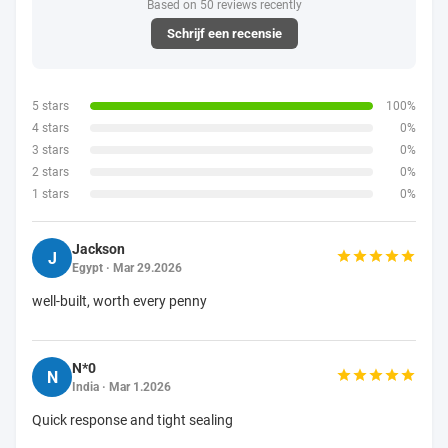
Based on 50 reviews recently
Schrijf een recensie
5 stars
100%
4 stars
0%
3 stars
0%
2 stars
0%
1 stars
0%
Jackson
J
Egypt · Mar 29.2026
well-built, worth every penny
N*0
N
India · Mar 1.2026
Quick response and tight sealing