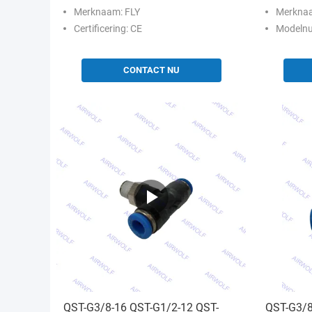
Tangnok Dubbelwerkende
Merknaam: FLY
Merkna
Certificering: CE
Modelnumm
CONTACT NU
QST-G3/8-16 QST-G1/2-12 QST-
QST-G3/8