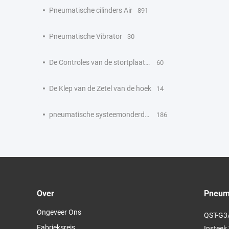
Pneumatische cilinders Air
891
Pneumatische Vibrator
30
De Controles van de stortplaatsvrachtwagen
60
De Klep van de Zetel van de hoek
14
pneumatische systeemonderdelen
186
Over
Pneuma
Ongeveer Ons
QST-G3/
Fabrieksreis
Insteek 