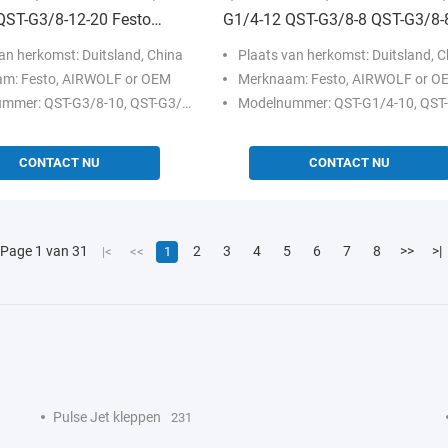
QST-G3/8-12-20 Festo
G1/4-12 QST-G3/8-8 QST-G3/8-
T-fitting
Festo QST-serie T-fitting
an herkomst: Duitsland, China
Plaats van herkomst: Duitsland, C
m: Festo, AIRWOLF or OEM
Merknaam: Festo, AIRWOLF or O
T-G3/8-10, QST-G3/8-10-20, QST-G3/8-12, QST-G3/8-12-20
Modelnummer: QST-G1/4-10, QST-G1/4-10-50, QST-G1/4-12, QST-G3/8-8, QST-
CONTACT NU
CONTACT NU
Page 1 van 31
2
3
4
5
6
7
8
>>
>|
|<
<<
1
Pulse Jet kleppen
231