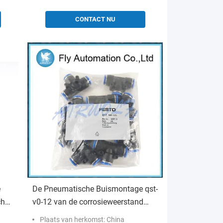
CONTACT NU
e
De Pneumatische Buismontage qst-
ch
v0-12 van de corrosieweerstand
MC
160536 Bestand Lasspat
Plaats van herkomst: China