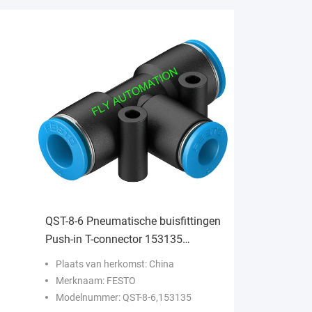
QST-8-6 Pneumatische buisfittingen
Push-in T-connector 153135
4052568032272
Plaats van herkomst: China
Merknaam: FESTO
Modelnummer: QST-8-6,153135