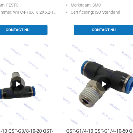
Type passen
am: FESTO
Merknaam: SMC
er: WIFC4-10X16,2X6,2-TPE-U，386133
Certificering: ISO Standand
CONTACT NU
CONTACT NU
-10 QST-G3/8-10-20 QST-
QST-G1/4-10 QST-G1/4-10-50 Q