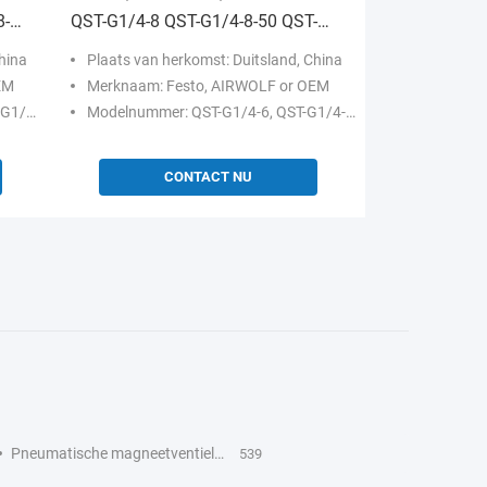
8-50
QST-G1/4-8 QST-G1/4-8-50 QST-
serie T-fitting
hina
Plaats van herkomst: Duitsland, China
EM
Merknaam: Festo, AIRWOLF or OEM
G3/8-8-50
Modelnummer: QST-G1/4-6, QST-G1/4-6-100, QST-G1/4-8, QST-G1/4-8-50
CONTACT NU
Pneumatische magneetventielen
539