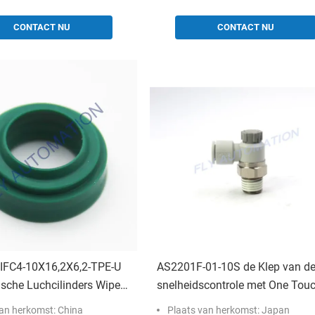
CONTACT NU
CONTACT NU
FC4-10X16,2X6,2-TPE-U
AS2201F-01-10S de Klep van d
sche Luchcilinders Wiper
snelheidscontrole met One Tou
133
die Elleboogtype Partij van 5 S
van herkomst: China
Plaats van herkomst: Japan