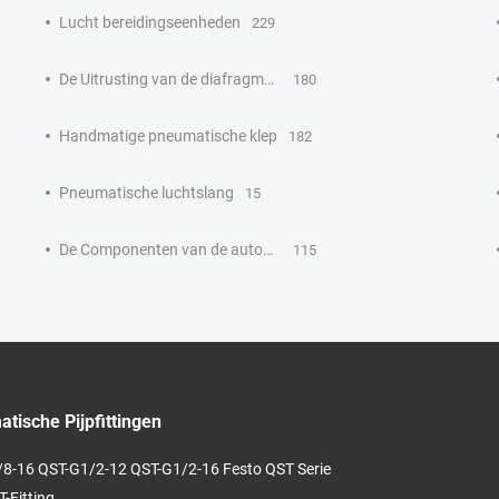
Lucht bereidingseenheden
229
De Uitrusting van de diafragmareparatie
180
Handmatige pneumatische klep
182
Pneumatische luchtslang
15
De Componenten van de automatiseringscontrole
115
tische Pijpfittingen
8-16 QST-G1/2-12 QST-G1/2-16 Festo QST Serie
T-Fitting