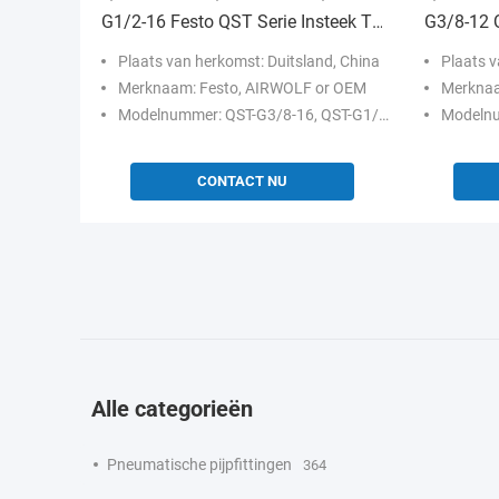
G1/2-16 Festo QST Serie Insteek T-
G3/8-12 
fitting
QST-serie 
Plaats van herkomst: Duitsland, China
Plaats v
Merknaam: Festo, AIRWOLF or OEM
Merknaa
Modelnummer: QST-G3/8-16, QST-G1/2-12, QST-G1/2-16
Modelnummer: QS
CONTACT NU
Alle categorieën
Pneumatische pijpfittingen
364