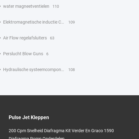
water magneetventielen
110
Elektromagnetische inductie Coil
109
Air Flow regelafsluiters
63
Perslucht Blow Guns
6
Hydraulische systeemcomponenten
108
Pulse Jet Kleppen
200 Cpm Snelheid Diafragma Kit Verder En Graco 1590
Diafragma Pomp Onderdelen