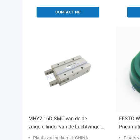
CONTACT NU
MHY2-16D SMC-van de de
FESTO WI
zuigercilinder van de Luchtvinger
Pneumati
de pneumatische Stijl van de de
Seal 386
Plaats van herkomst: CHINA
Plaats 