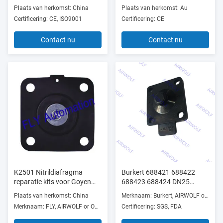
Plaats van herkomst: China
Plaats van herkomst: Au
Certificering: CE, ISO9001
Certificering: CE
Contact nu
Contact nu
K2501 Nitrildiafragma
Burkert 688421 688422
reparatie kits voor Goyen
688423 688424 DN25
puls klep CA-25T010-
EPDM-membraan 2030A
Plaats van herkomst: China
Merknaam: Burkert, AIRWOLF or OEM
300,CA-25DD
2030 reparatieset voor
Merknaam: FLY, AIRWOLF or OEM
Certificering: SGS, FDA
magneetventiel