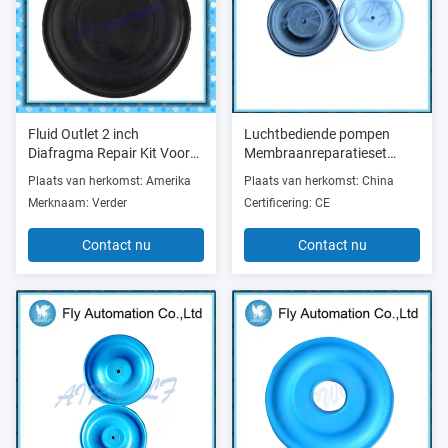
Fluid Outlet 2 inch
Luchtbediende pompen
Diafragma Repair Kit Voor
Membraanreparatieset
Verder 2150 Pneumatische
Nitrilmateriaal 1590 15b312
Plaats van herkomst: Amerika
Plaats van herkomst: China
Diafragma Pumps
Merknaam: Verder
Certificering: CE
Contact nu
Contact nu