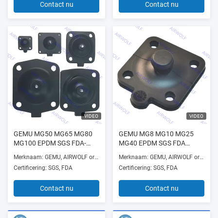
Contact nu
Contact nu
VIDEO
VIDEO
GEMU MG50 MG65 MG80
GEMU MG8 MG10 MG25
MG100 EPDM SGS FDA-
MG40 EPDM SGS FDA
klasse Diafragma-kits voor
klasse membraansets voor
Merknaam: GEMU, AIRWOLF or OEM
Merknaam: GEMU, AIRWOLF or OEM
GEMU Diafragma-kleppen
GEMU membraanafsluiters
Certificering: SGS, FDA
Certificering: SGS, FDA
Contact nu
Contact nu