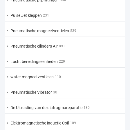
Pneumatische pijpfittingen
364
Pulse Jet kleppen
231
Pneumatische magneetventielen
539
Pneumatische cilinders Air
891
Lucht bereidingseenheden
229
water magneetventielen
110
Pneumatische Vibrator
30
De Uitrusting van de diafragmareparatie
180
Elektromagnetische inductie Coil
109