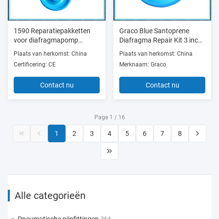
1590 Reparatiepakketten
Graco Blue Santoprene
voor diafragmapomp
Diafragma Repair Kit 3 inch
Santoprene Luchtpomp
Membrane 3300 serie
Plaats van herkomst: China
Plaats van herkomst: China
Diafragmapomppakketten
Certificering: CE
Merknaam: Graco
Blauw
Contact nu
Contact nu
Page 1 / 16
1
2
3
4
5
6
7
8
Alle categorieën