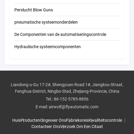
Perslucht Blow Guns
pneumatische systeemonderdelen
De Componenten van de automatiseringscontrole
Hydraulische systeemcomponenten
Liandong-u-Gu 17-2#, Shengyuan-Road 1#, Jiangkou-Straat,
Fenghua-District, Ningbo-Stad, Zhejiang-Provincie, China
Tel.:
86-152-5785-8856
E-mail:
airwolf@flyautomatic.com
Huis
Producten
Ongeveer Ons
Fabrieksreis
Kwaliteitscontrole
Contacteer Ons
Verzoek Om Een Citaat