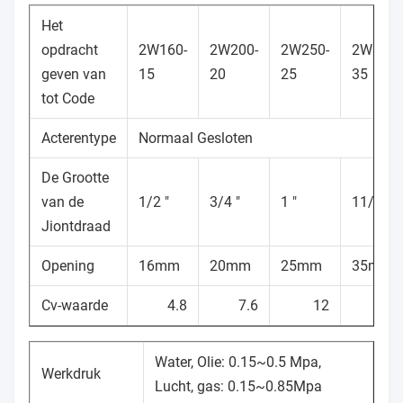
Het
opdracht
2W160-
2W200-
2W250-
2W350-
geven van
15
20
25
35
tot Code
Acterentype
Normaal Gesloten
De Grootte
van de
1/2 ″
3/4 ″
1 ″
11/4 ″
Jiontdraad
Opening
16mm
20mm
25mm
35mm
Cv-waarde
4.8
7.6
12
24
Water, Olie: 0.15~0.5 Mpa,
Werkdruk
Lucht, gas: 0.15~0.85Mpa