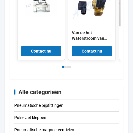
Van de het
Adtv-
Waterstroom van
Gash
SCE238D001
die I
SCE238D002 de
Auto
Contact nu
Contact nu
Solenoïdeklep
Drai
SCE238D004
ontd
SCE238D005
Alle categorieën
Pneumatische pijpfittingen
Pulse Jet kleppen
Pneumatische magneetventielen