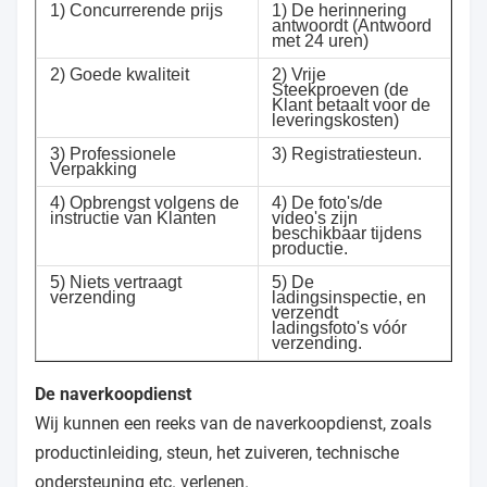
1) Concurrerende prijs
1) De herinnering
antwoordt (Antwoord
met 24 uren)
2) Goede kwaliteit
2) Vrije
Steekproeven (de
Klant betaalt voor de
leveringskosten)
3) Professionele
3) Registratiesteun.
Verpakking
4) Opbrengst volgens de
4) De foto's/de
instructie van Klanten
video's zijn
beschikbaar tijdens
productie.
5) Niets vertraagt
5) De
verzending
ladingsinspectie, en
verzendt
ladingsfoto's vóór
verzending.
De naverkoopdienst
Wij kunnen een reeks van de naverkoopdienst, zoals
productinleiding, steun, het zuiveren, technische
ondersteuning etc. verlenen.