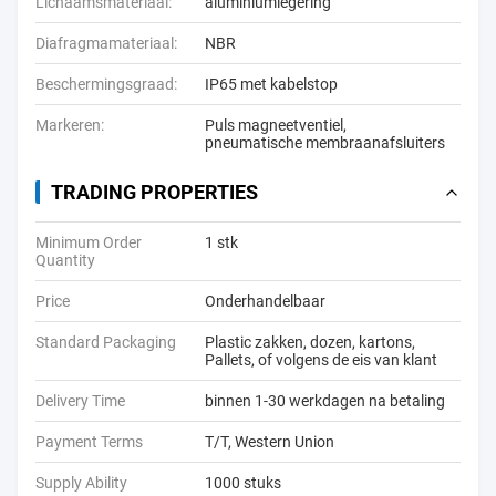
Lichaamsmateriaal:
aluminiumlegering
Diafragmamateriaal:
NBR
Beschermingsgraad:
IP65 met kabelstop
Markeren:
Puls magneetventiel
,
pneumatische membraanafsluiters
TRADING PROPERTIES
Minimum Order
1 stk
Quantity
Price
Onderhandelbaar
Standard Packaging
Plastic zakken, dozen, kartons,
Pallets, of volgens de eis van klant
Delivery Time
binnen 1-30 werkdagen na betaling
Payment Terms
T/T, Western Union
Supply Ability
1000 stuks