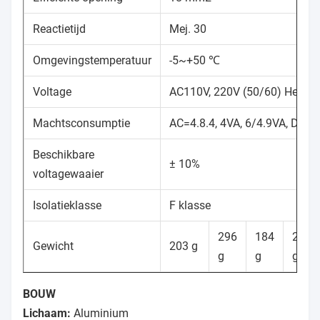
Reactietijd
Mej. 30
Omgevingstemperatuur
-5~+50 ℃
Voltage
AC110V, 220V (50/60) Herz, 
Machtsconsumptie
AC=4.8.4, 4VA, 6/4.9VA, DC=
Beschikbare
± 10%
voltagewaaier
Isolatieklasse
F klasse
296
184
292
Gewicht
203 g
g
g
g
BOUW
Lichaam:
Aluminium