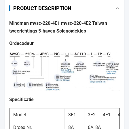
PRODUCT DESCRIPTION
Mindman mvsc-220-4E1 mvsc-220-4E2 Taiwan
tweerichtings 5-haven Solenoïdeklep
Ordecodeur
Specificatie
Model
3E1
3E2
4E1
4E2
Droeg Nr.
8A
6A, 8A