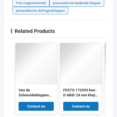
Puls magneetventiel
pneumatische bediende kleppen
pneumatische diafragmakleppen
Related Products
Van de
FESTO 172959 hee-
IMI 
Solenoïdekleppen
D-Midi-24 van Klep
8010
van SMC DC24V
172956 hee-D-mini-
Alum
SY3120-5LZD-M5
24
AC22
Contact nu
Contact nu
Pneumatische Lage
de Machts0.35w 5/2