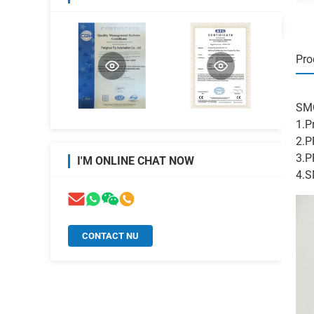
Pro
SMC
1.P
2.P
3.
I'M ONLINE CHAT NOW
4.S
CONTACT NU