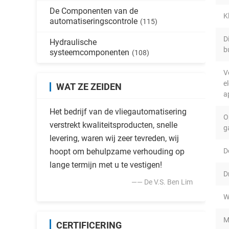
De Componenten van de
K
automatiseringscontrole
(115)
D
Hydraulische
b
systeemcomponenten
(108)
V
e
WAT ZE ZEIDEN
a
Het bedrijf van de vliegautomatisering
O
verstrekt kwaliteitsproducten, snelle
g
levering, waren wij zeer tevreden, wij
hoopt om behulpzame verhouding op
De
lange termijn met u te vestigen!
D
—— De V.S. Ben Lim
W
M
CERTIFICERING