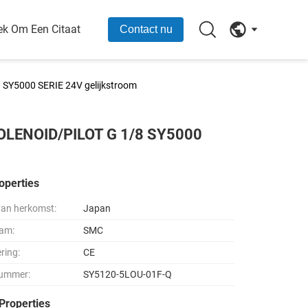
ek Om Een Citaat
Contact nu
Y5000 SERIE 24V gelijkstroom
LENOID/PILOT G 1/8 SY5000
operties
van herkomst:
Japan
am:
SMC
ering:
CE
ummer:
SY5120-5LOU-01F-Q
Properties