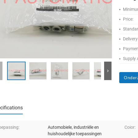
Minimum
Price:
Standar
Delivery
Paymen
Supply A
Onder
cifications
oepassing:
Automobiele, industriële en
Coior:
huishoudelijke toepassingen