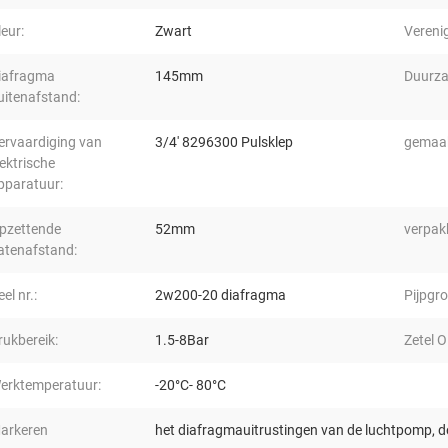
leur:
Zwart
Vereni
iafragma
145mm
Duurza
uitenafstand:
ervaardiging van
3/4' 8296300 Pulsklep
gemaak
lektrische
pparatuur:
pzettende
52mm
verpak
atenafstand:
el nr.:
2w200-20 diafragma
Pijpgro
rukbereik:
1.5-8Bar
Zetel O
erktemperatuur:
-20°C- 80°C
arkeren
het diafragmauitrustingen van de luchtpomp
,
d