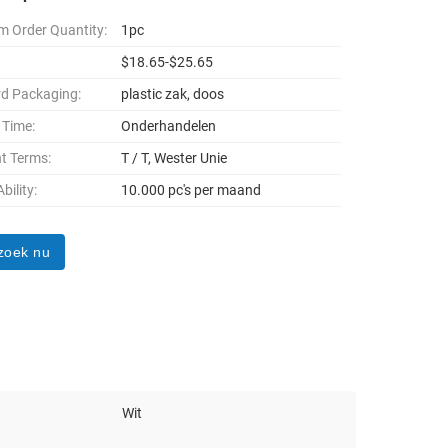
 Order Quantity:
1pc
$18.65-$25.65
d Packaging:
plastic zak, doos
 Time:
Onderhandelen
t Terms:
T / T, Wester Unie
bility:
10.000 pc's per maand
zoek nu
Wit