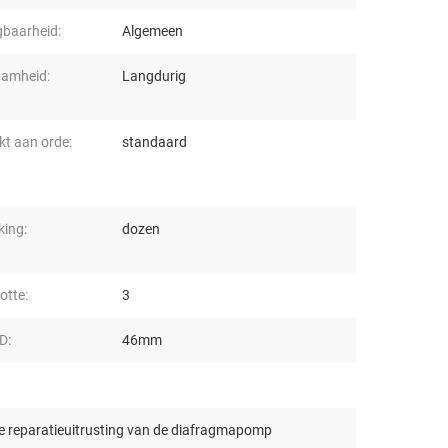
gbaarheid:
Algemeen
amheid:
Langdurig
t aan orde:
standaard
king:
dozen
otte:
3
D:
46mm
e reparatieuitrusting van de diafragmapomp