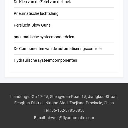
De Klep van de Zetel van de hoek
Pneumatische luchtslang
Perslucht Blow Guns
pneumatische systeemonderdelen
De Componenten van de automatiseringscontrole
Hydraulische systeemcomponenten
Liandong-u-Gu 17-2#, Shengyuan-Road 1#, Jiangkou-Straat,
Fenghua-District, Ningbo-Stad, Zhejiang-Provincie, China
Tel.:
86-152-5785-8856
E-mail:
airwolf@flyautomatic.com