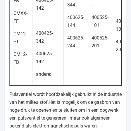
400425-
FB
344
-
142
-
CMXX-
400625-
400525-
-
FF
400525
144
101
105
400425-
CM12-
400625-
400525-
342
FT
400525
244
201
205
400625-
CM12-
142
FB
andere:
Pulsventiel wordt hoofdzakelijk gebruikt in de industrie
van het milieu stof,Het is mogelijk om de gasbron van
hoge druk te openen en te sluiten om in een oogwenk
een pulsventiel te genereren., maar ook algemeen
bekend als elektromagnetische puls waren