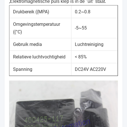
,
Elektromagnetische puls klep is in de "uit" staat.
Drukbereik ((MPA)
0.2~0.8
Omgevingstemperatuur
-5~55
((°C)
Gebruik media
Luchtreiniging
Relatieve luchtvochtigheid
< 85%
Spanning
DC24V AC220V