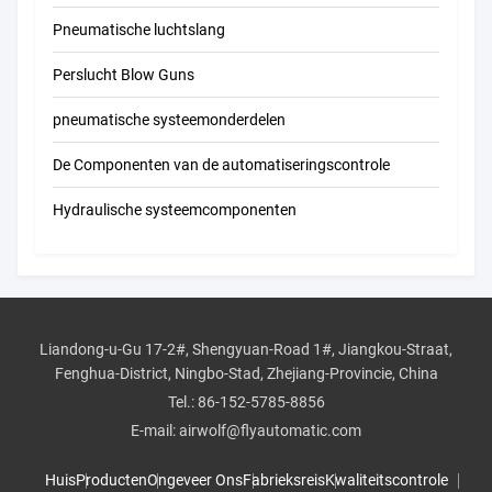
Pneumatische luchtslang
Perslucht Blow Guns
pneumatische systeemonderdelen
De Componenten van de automatiseringscontrole
Hydraulische systeemcomponenten
Liandong-u-Gu 17-2#, Shengyuan-Road 1#, Jiangkou-Straat,
Fenghua-District, Ningbo-Stad, Zhejiang-Provincie, China
Tel.:
86-152-5785-8856
E-mail:
airwolf@flyautomatic.com
Huis
Producten
Ongeveer Ons
Fabrieksreis
Kwaliteitscontrole