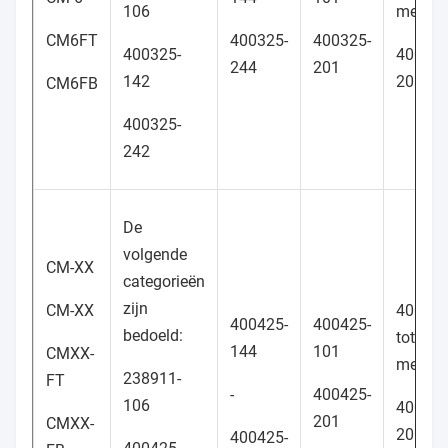
106
met 10
CM6FT
400325-
400325-
400325-
400325
244
201
142
205
CM6FB
400325-
242
De
volgende
CM-XX
categorieën
zijn
CM-XX
40042
400425-
400425-
bedoeld:
tot en
144
101
CMXX-
met 10
238911-
FT
-
400425-
106
400425
201
CMXX-
205
400425-