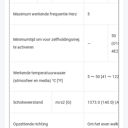
Maximum werkende frequentie Herz
5
50
Minimumtijd om voor zelfholdingsmej.
—
(O180-
te activeren
4E2)
Werkende temperatuurwaaier
5 〜 50 [41 〜 122]
(atmosfeer en media) °C [°F]
Schokweerstand
m/s2 {G}
1373.0 {140.0} (Asrich
Opzettende richting
Om het even welk