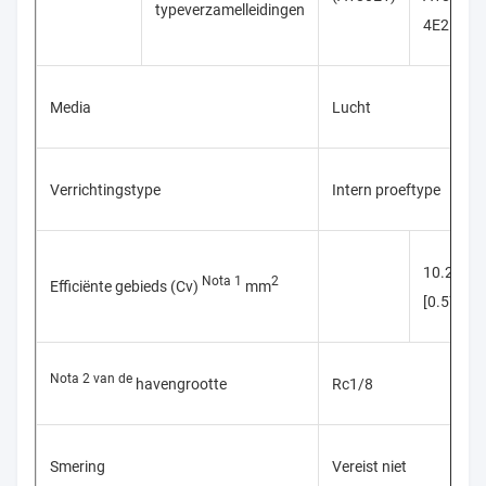
typeverzamelleidingen
4E2
Media
Lucht
Verrichtingstype
Intern proeftype
10.2
Nota 1
2
Efficiënte gebieds (Cv)
mm
[0.57)
Nota 2 van de
havengrootte
Rc1/8
Smering
Vereist niet