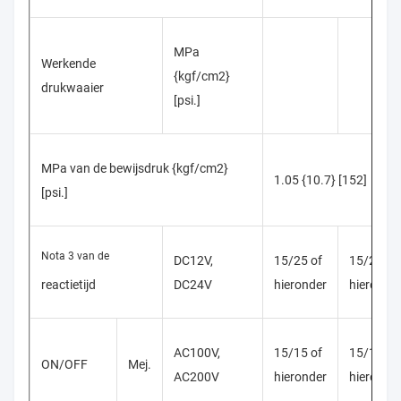
MPa
Werkende
{kgf/cm2}
drukwaaier
[psi.]
MPa van de bewijsdruk {kgf/cm2}
1.05 {10.7} [152]
[psi.]
Nota 3 van de
DC12V,
15/25 of
15/25 (20
reactietijd
DC24V
hieronder
hieronde
AC100V,
15/15 of
15/15 (15
ON/OFF
Mej.
AC200V
hieronder
hieronde