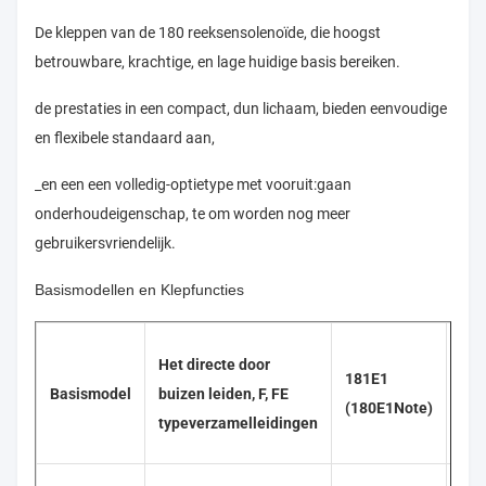
De kleppen van de 180 reeksensolenoïde, die hoogst
betrouwbare, krachtige, en lage huidige basis bereiken.
de prestaties in een compact, dun lichaam, bieden eenvoudige
en flexibele standaard aan,
_en een een volledig-optietype met vooruit:gaan
onderhoudeigenschap, te om worden nog meer
gebruikersvriendelijk.
Basismodellen en Klepfuncties
Het directe door
181E1
180
Basismodel
buizen leiden, F, FE
(180E1Note)
180
typeverzamelleidingen