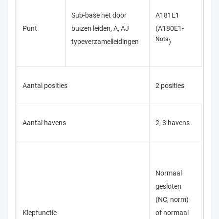
A18
Sub-base het door
A181E1
A18
Punt
buizen leiden, A, AJ
(A180E1-
A18
Nota
typeverzamelleidingen
)
4M
Aantal posities
2 posities
Aantal havens
2, 3 havens
5 h
Eni
Normaal
sol
gesloten
Dub
(NC, norm)
sol
Klepfunctie
of normaal