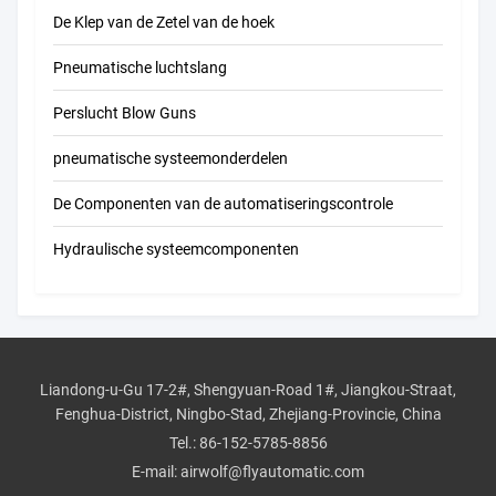
De Klep van de Zetel van de hoek
Pneumatische luchtslang
Perslucht Blow Guns
pneumatische systeemonderdelen
De Componenten van de automatiseringscontrole
Hydraulische systeemcomponenten
Liandong-u-Gu 17-2#, Shengyuan-Road 1#, Jiangkou-Straat,
Fenghua-District, Ningbo-Stad, Zhejiang-Provincie, China
Tel.:
86-152-5785-8856
E-mail:
airwolf@flyautomatic.com