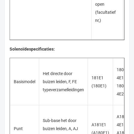
of
open
sol
(facultatief
Ach
nr,)
elk
Solenoïdespecificaties:
180-
Het directe door
181E1
4E1
Basismodel
buizen leiden, F, FE
(180E1)
180-
typeverzamelleidingen
4E2
A180-
Sub-base het door
A181E1
4E1
Punt
buizen leiden, A, AJ
(A180E1)
A180-