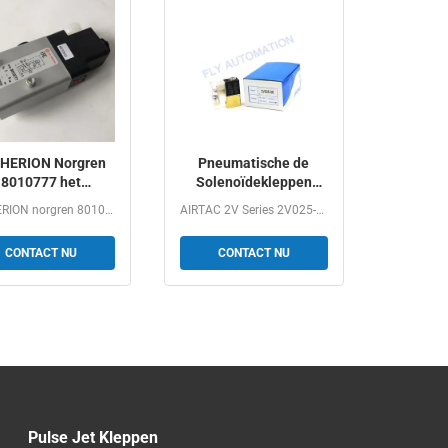
 HERION Norgren
Pneumatische de
8010777 het
Solenoïdekleppen
Aluminium van
2V025-06 van de hoge
IMI HERION norgren 8010777 AC220V DC24V 3/2 5/2 Aluminium...
AIRTAC 2V Series 2V025-06 G1/8 2/2Way Normally Closed...
220V DC24V 3/2
drukairtac 2V Reeks
CONTACT NU
CONTACT NU
Pulse Jet Kleppen