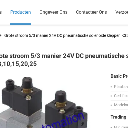
s
Producten
Ongeveer Ons
Contacteer Ons
Verzo
Grote stroom 5/3 manier 24V DC pneumatische solenoïde kleppen K35
ote stroom 5/3 manier 24V DC pneumatische 
8,10,15,20,25
Basic Pr
Plaats 
Certific
Modeln
Trading 
Minimum