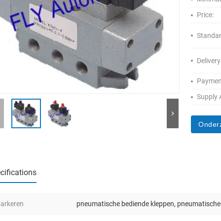
Price:
Standar
Delivery
Paymen
Supply A
Onder
cifications
arkeren
pneumatische bediende kleppen
,
pneumatische