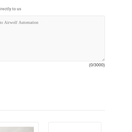
rectly to us
(
0
/3000)