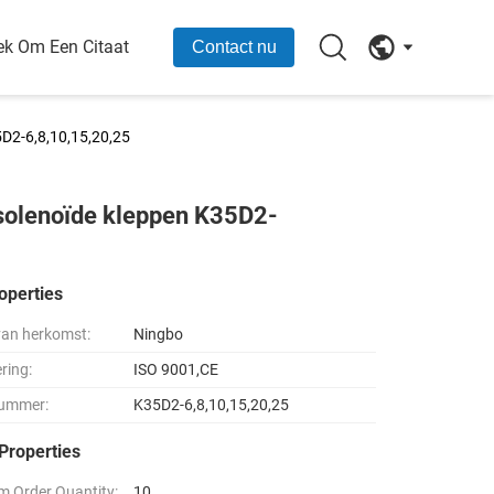
ek Om Een Citaat
Contact nu
D2-6,8,10,15,20,25
solenoïde kleppen K35D2-
operties
van herkomst:
Ningbo
ering:
ISO 9001,CE
ummer:
K35D2-6,8,10,15,20,25
Properties
 Order Quantity:
10