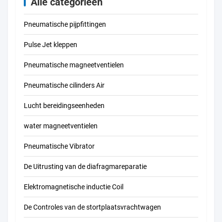
Alle categorieën
110-50/60 4540
MSFW-230-50/60
Pneumatische pijpfittingen
Pulse Jet kleppen
Pneumatische magneetventielen
Pneumatische cilinders Air
Lucht bereidingseenheden
water magneetventielen
Pneumatische Vibrator
De Uitrusting van de diafragmareparatie
Elektromagnetische inductie Coil
De Controles van de stortplaatsvrachtwagen