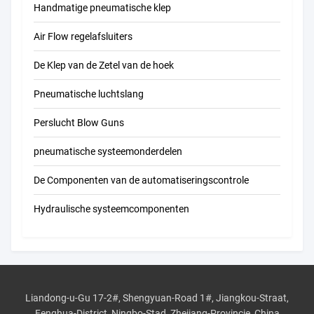
Handmatige pneumatische klep
Air Flow regelafsluiters
De Klep van de Zetel van de hoek
Pneumatische luchtslang
Perslucht Blow Guns
pneumatische systeemonderdelen
De Componenten van de automatiseringscontrole
Hydraulische systeemcomponenten
Liandong-u-Gu 17-2#, Shengyuan-Road 1#, Jiangkou-Straat,
Fenghua-District, Ningbo-Stad, Zhejiang-Provincie, China