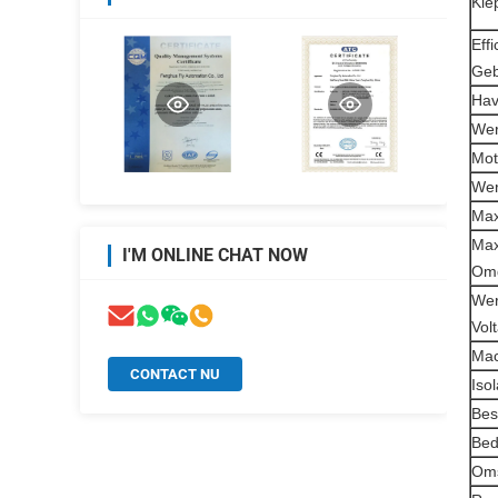
Kle
Effi
Geb
Hav
Wer
Mot
Wer
Max
Max
I'M ONLINE CHAT NOW
Omg
We
Vol
Mac
CONTACT NU
Isol
Bes
Bed
Oms