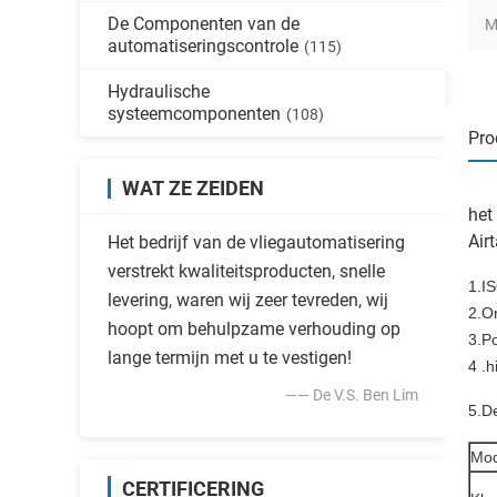
De Componenten van de
M
automatiseringscontrole
(115)
Hydraulische
systeemcomponenten
(108)
Pro
WAT ZE ZEIDEN
het
Air
Het bedrijf van de vliegautomatisering
verstrekt kwaliteitsproducten, snelle
1.IS
levering, waren wij zeer tevreden, wij
2.O
hoopt om behulpzame verhouding op
3.Po
lange termijn met u te vestigen!
4 .h
—— De V.S. Ben Lim
5.De
Mod
CERTIFICERING