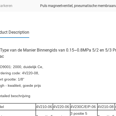
arkeren
Puls magneetventiel
,
pneumatische membraanaf
duct Description
 Type van de Manier Binnengids van 0.15~0.8MPa 5/2 en 5/3 
tac
O9001: 2000, duidelijk Ce,
rdering code: 4V220-08,
rt grootte: 1/8“
igh - kwaliteit, goede prijs
tailed beschrijving
el
4V210-06
4V220-06
4V230C/E/P-06
4V210-08
3 positie 5