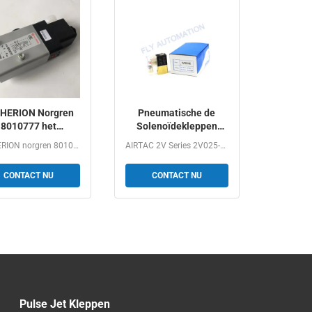
 HERION Norgren
Pneumatische de
8010777 het
Solenoïdekleppen
Aluminium van
2V025-06 van de hoge
IMI HERION norgren 8010777 AC220V DC24V 3/2 5/2 Aluminium...
AIRTAC 2V Series 2V025-06 G1/8 2/2Way Normally Closed...
220V DC24V 3/2
drukairtac 2V Reeks
CONTACT NU
CONTACT NU
Pulse Jet Kleppen