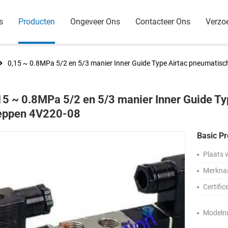
s
Producten
Ongeveer Ons
Contacteer Ons
Verzo
0,15 ~ 0.8MPa 5/2 en 5/3 manier Inner Guide Type Airtac pneumatisc
15 ~ 0.8MPa 5/2 en 5/3 manier Inner Guide Ty
eppen 4V220-08
Basic Pr
Plaats 
Merkna
Certific
Modeln