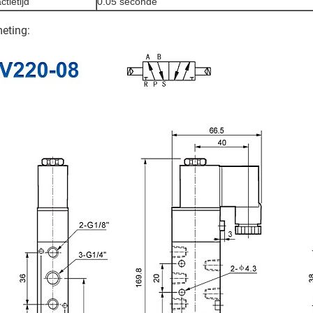
tietijd
0.05 seconde
eting: