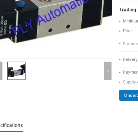
Trading 
Minimum
Price:
Standar
Delivery
Paymen
Supply A
Onder
cifications