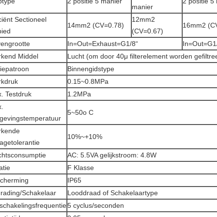
ptype
2 positie 5 manier
2 positie 5
manier
ciënt Sectioneel
12mm2
14mm2 (CV=0.78)
16mm2 (CV
ied
(CV=0.67)
engrootte
In=Out=Exhaust=G1/8“
In=Out=G1
kend Middel
Lucht (om door 40μ filterelement worden gefiltre
iepatroon
Binnengidstype
kdruk
0.15~0.8MPa
. Testdruk
1.2MPa
.
5~50o C
evingstemperatuur
rkende
10%~+10%
tagetolerantie
htsconsumptie
AC: 5.5VA gelijkstroom: 4.8W
atie
F Klasse
cherming
IP65
rading/Schakelaar
Looddraad of Schakelaartype
chakelingsfrequentie
5 cyclus/seconden