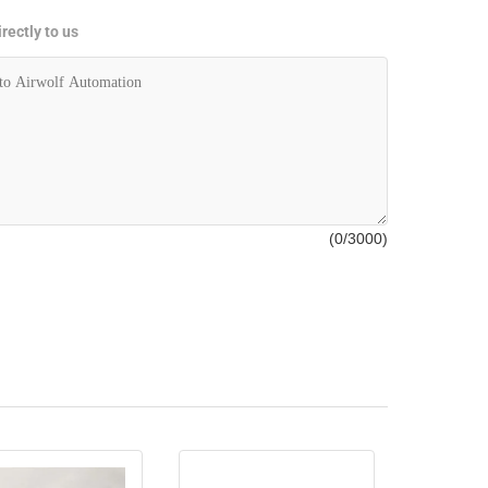
rectly to us
(
0
/3000)