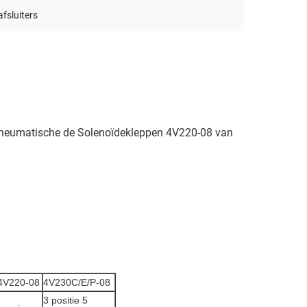
sluiters
Pneumatische de Solenoïdekleppen 4V220-08 van
4V220-08
4V230C/E/P-08
3 positie 5