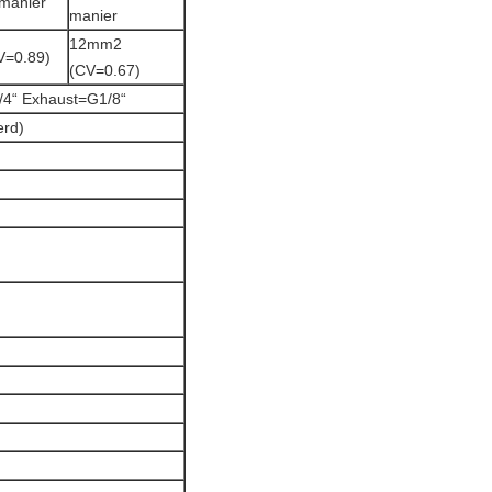
 manier
manier
12mm2
=0.89)
(CV=0.67)
/4“ Exhaust=G1/8“
erd)