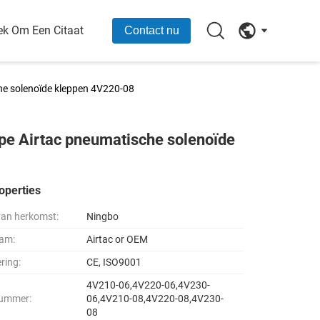
ek Om Een Citaat
Contact nu
he solenoïde kleppen 4V220-08
pe Airtac pneumatische solenoïde
operties
van herkomst:
Ningbo
am:
Airtac or OEM
ering:
CE, ISO9001
4V210-06,4V220-06,4V230-
ummer:
06,4V210-08,4V220-08,4V230-
08