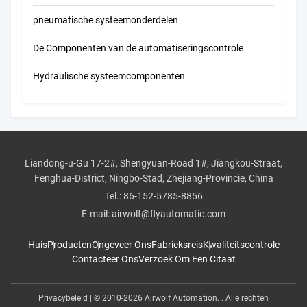
pneumatische systeemonderdelen
De Componenten van de automatiseringscontrole
Hydraulische systeemcomponenten
Liandong-u-Gu 17-2#, Shengyuan-Road 1#, Jiangkou-Straat,
Fenghua-District, Ningbo-Stad, Zhejiang-Provincie, China
Tel.:
86-152-5785-8856
E-mail:
airwolf@flyautomatic.com
Huis
Producten
Ongeveer Ons
Fabrieksreis
Kwaliteitscontrole
Contacteer Ons
Verzoek Om Een Citaat
Privacybeleid
| © 2010-2026 Airwolf Automation. . Alle rechten