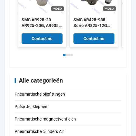
VIDEO
VIDEO
SMC AR925-20
SMC AR425-935
SMC 
AR925-20G, AR935-
Serie AR825-12G
Seri
20 AR935-20G
AR825-14G AR835-
AR43
AR425-935 serie
12G AR835-14G
04G P
Contact nu
Contact nu
Pilot Operated
Pilotgestuurde
Regel
Regulator 2"
Regelaar 1"1/4 1"1/2
1/2"
Alle categorieën
Pneumatische pijpfittingen
Pulse Jet kleppen
Pneumatische magneetventielen
Pneumatische cilinders Air