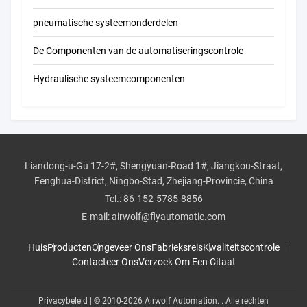
pneumatische systeemonderdelen
De Componenten van de automatiseringscontrole
Hydraulische systeemcomponenten
Liandong-u-Gu 17-2#, Shengyuan-Road 1#, Jiangkou-Straat,
Fenghua-District, Ningbo-Stad, Zhejiang-Provincie, China
Tel.:
86-152-5785-8856
E-mail:
airwolf@flyautomatic.com
Huis
Producten
Ongeveer Ons
Fabrieksreis
Kwaliteitscontrole
Contacteer Ons
Verzoek Om Een Citaat
Privacybeleid
| © 2010-2026 Airwolf Automation. . Alle rechten