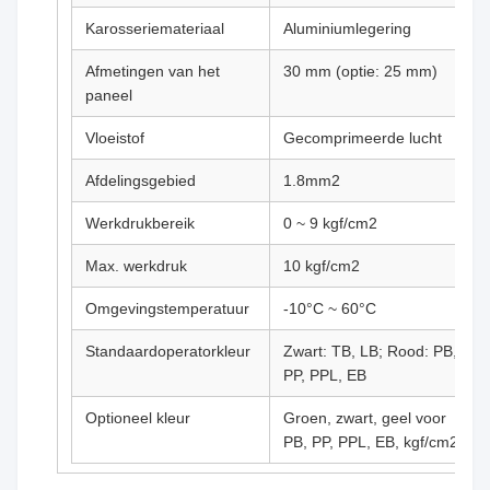
Karosseriemateriaal
Aluminiumlegering
Afmetingen van het
30 mm (optie: 25 mm)
paneel
Vloeistof
Gecomprimeerde lucht
Afdelingsgebied
1.8mm2
Werkdrukbereik
0 ~ 9 kgf/cm2
Max. werkdruk
10 kgf/cm2
Omgevingstemperatuur
-10°C ~ 60°C
Standaardoperatorkleur
Zwart: TB, LB; Rood: PB,
PP, PPL, EB
Optioneel kleur
Groen, zwart, geel voor
PB, PP, PPL, EB, kgf/cm2