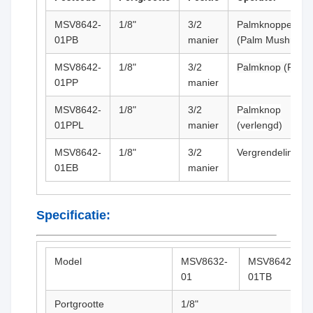
MSV8642-
1/8"
3/2
Palmknoppen
01PB
manier
(Palm Mushroom
MSV8642-
1/8"
3/2
Palmknop (Flush
01PP
manier
MSV8642-
1/8"
3/2
Palmknop
01PPL
manier
(verlengd)
MSV8642-
1/8"
3/2
Vergrendelingsk
01EB
manier
Specificatie:
Model
MSV8632-
MSV8642-
01
01TB
Portgrootte
1/8"