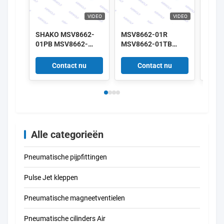
VIDEO
VIDEO
SHAKO MSV8662-
MSV8662-01R
SHAK
01PB MSV8662-
MSV8662-01TB
01PB
01PP MSV8662-
MSV8662-01LB
01PP
01PPL MSV8662-
MSV8662-01RL
01PP
Contact nu
Contact nu
01EB 3/2 manier
SHAKO 3/2 weg
01EB
Mechanische klep
Mechanische Klep
Mech
1/8"
1/8"
1/8"
Alle categorieën
Pneumatische pijpfittingen
Pulse Jet kleppen
Pneumatische magneetventielen
Pneumatische cilinders Air