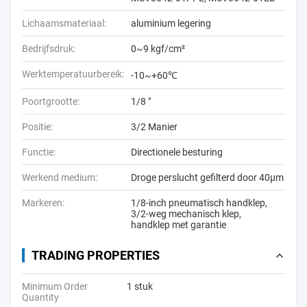
Lichaamsmateriaal:
aluminium legering
Bedrijfsdruk:
0~9 kgf/cm²
Werktemperatuurbereik:
-10~+60℃
Poortgrootte:
1/8 "
Positie:
3/2 Manier
Functie:
Directionele besturing
Werkend medium:
Droge perslucht gefilterd door 40μm
Markeren:
1/8-inch pneumatisch handklep
,
3/2-weg mechanisch klep
,
handklep met garantie
TRADING PROPERTIES
Minimum Order
1 stuk
Quantity