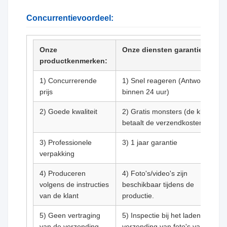
Concurrentievoordeel:
Onze
Onze diensten garantie:
productkenmerken:
1) Concurrerende
1) Snel reageren (Antwoord
prijs
binnen 24 uur)
2) Goede kwaliteit
2) Gratis monsters (de klant
betaalt de verzendkosten)
3) Professionele
3) 1 jaar garantie
verpakking
4) Produceren
4) Foto's/video's zijn
volgens de instructies
beschikbaar tijdens de
van de klant
productie.
5) Geen vertraging
5) Inspectie bij het laden en
van de verzending
verzending van foto's van