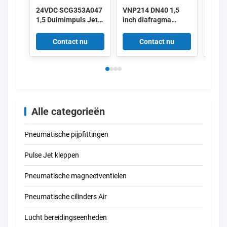
24VDC SCG353A047
VNP214 DN40 1,5
Alst
1,5 Duimimpuls Jet
inch diafragma
het T
Valves
kleppen 220/50
Duim
aluminium puls
Impul
Contact nu
Contact nu
V161
V158
Alle categorieën
Pneumatische pijpfittingen
Pulse Jet kleppen
Pneumatische magneetventielen
Pneumatische cilinders Air
Lucht bereidingseenheden