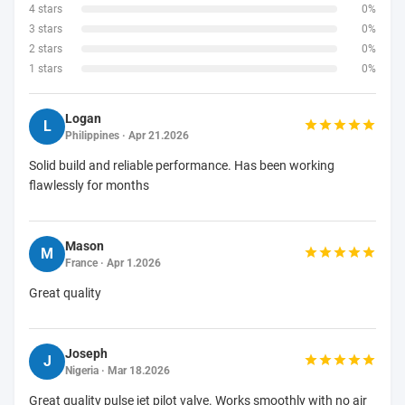
4 stars
0%
3 stars
0%
2 stars
0%
1 stars
0%
Logan
L
Philippines · Apr 21.2026
Solid build and reliable performance. Has been working
flawlessly for months
Mason
M
France · Apr 1.2026
Great quality
Joseph
J
Nigeria · Mar 18.2026
Great quality pulse jet pilot valve. Works smoothly with no air