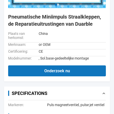
Pneumatische Miniimpuls Straalkleppen,
de Reparatieuitrustingen van Duarble
Plaats van
China
herkomst:
Merknaam:
or OEM
Certificering:
CE
Modelnummer:
, Sol.base-gedeeltelijke montage
Onderzoek nu
SPECIFICATIONS
Markeren:
Puls magneetventiel
,
pulse jet ventiel