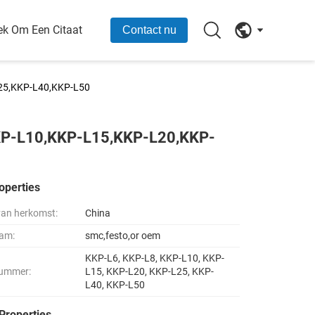
ek Om Een Citaat
Contact nu
L25,KKP-L40,KKP-L50
KKP-L10,KKP-L15,KKP-L20,KKP-
operties
van herkomst:
China
am:
smc,festo,or oem
KKP-L6, KKP-L8, KKP-L10, KKP-
ummer:
L15, KKP-L20, KKP-L25, KKP-
L40, KKP-L50
Properties