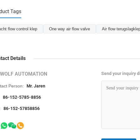
duct Tags
ucht flow control klep
One way air flow valve
Air flow terugslagkle
tact Details
RWOLF AUTOMATION
Send your inquiry di
tact Person:
Mr. Jaren
:
86-152-5785-8856
:
86-152-57858856