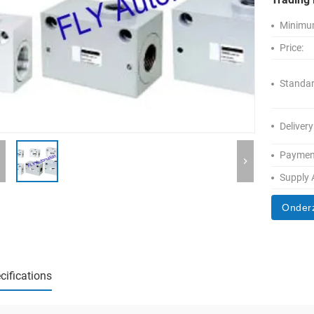
Minimum
Price:
Standar
Delivery
Paymen
Supply A
Onder
cifications