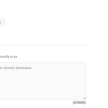
p
rectly to us
(
0
/3000)