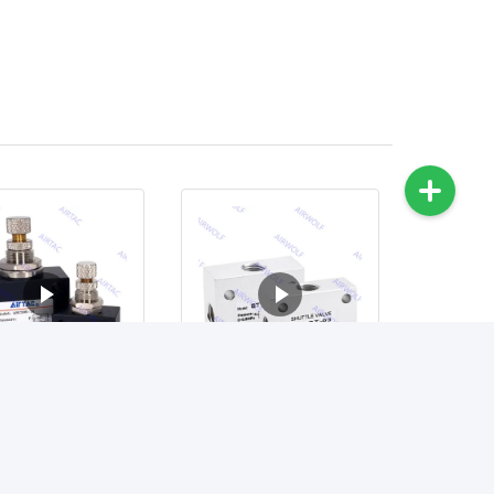
100-06, ASC200-
ST-01, ST-02, ST-03,
8, ASC300-10,
ST-04, ST-06, ST-08 ST
C300-15 AirTAC
Serie eenrichtings-
ASC100-06, ASC200-08, ASC300-10, ASC300-15 AirTAC ASC...
ST-01, ST-02, ST-03, ST-04, ST-06, ST-08 ST Series...
ASC-serie
wisselklep 1/8", 1/4",
ichtingsstroomcontroleventil
3/8", 1/2", 3/4", 1"