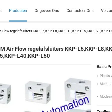
s
Producten
Ongeveer Ons
Contacteer Ons
Verzo
r Flow regelafsluiters KKP-L6,KKP-L8,KKP-L10,KKP-L15,KKP-L20,KKP-
M Air Flow regelafsluiters KKP-L6,KKP-L8,
5,KKP-L40,KKP-L50
Basic Pr
Plaats 
Merkna
Modeln
Trading 