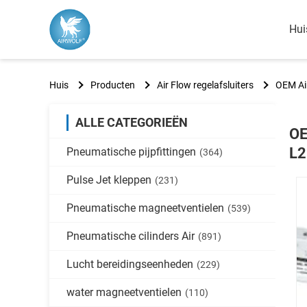
Hui
Huis
Producten
Air Flow regelafsluiters
OEM Ai
ALLE CATEGORIEËN
OE
L2
Pneumatische pijpfittingen
(364)
Pulse Jet kleppen
(231)
Pneumatische magneetventielen
(539)
Pneumatische cilinders Air
(891)
Lucht bereidingseenheden
(229)
water magneetventielen
(110)