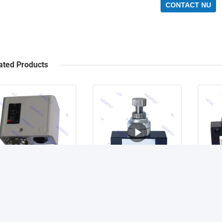
CONTACT NU
ated Products
P103E, P106E, P110E,
RE-01, RE-02, RE-03,
ASC
P120E, P130E P-serie
RE-04 Sunrise RE Serie
0
Drukregelaar
Eenrichtingsstroomregelklep
AS
P103E, P106E, P110E, P120E, P130E P Series Pressure...
RE-01, RE-02, RE-03, RE-04 Sunrise RE Series One-way Flow...
1/8", 1/4", 3/8", 1/2"
Eenr