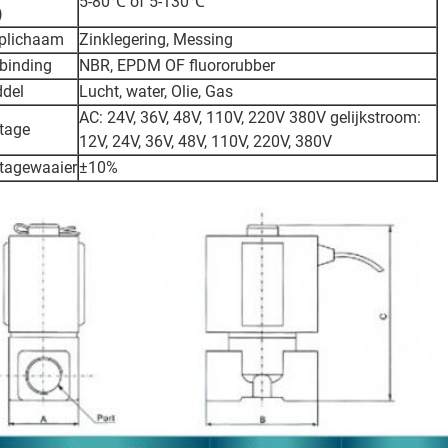
5-80℃ of 5-130℃
)
plichaam
Zinklegering, Messing
binding
NBR, EPDM OF fluororubber
del
Lucht, water, Olie, Gas
AC: 24V, 36V, 48V, 110V, 220V 380V gelijkstroom:
tage
12V, 24V, 36V, 48V, 110V, 220V, 380V
tagewaaier
±10%