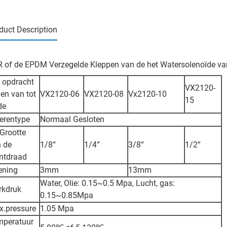
duct Description
 of de EPDM Verzegelde Kleppen van de het Watersolenoïde v
 opdracht
VX2120-
en van tot
VX2120-06
VX2120-08
Vx2120-10
15
de
erentype
Normaal Gesloten
Grootte
 de
1/8“
1/4“
3/8“
1/2“
ntdraad
ening
3mm
13mm
Water, Olie: 0.15~0.5 Mpa, Lucht, gas:
rkdruk
0.15~0.85Mpa
.pressure
1.05 Mpa
mperatuur