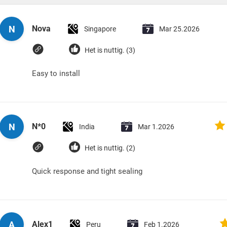
N
Nova
Singapore
Mar 25.2026
Het is nuttig. (3)
Easy to install
N
N*0
India
Mar 1.2026
Het is nuttig. (2)
Quick response and tight sealing
A
Alex1
Peru
Feb 1.2026