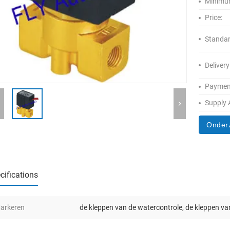
Minimum
Price:
Standar
Delivery
Paymen
Supply A
Onder
cifications
arkeren
de kleppen van de watercontrole
,
de kleppen va