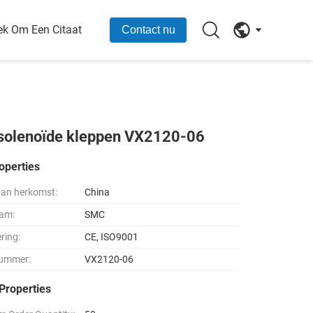
ek Om Een Citaat
Contact nu
 solenoïde kleppen VX2120-06
operties
van herkomst:
China
am:
SMC
ering:
CE, ISO9001
ummer:
VX2120-06
Properties