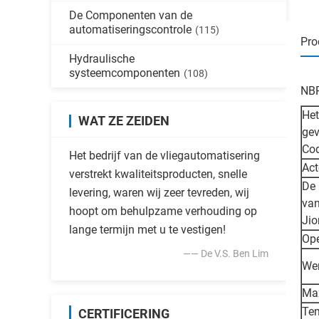
De Componenten van de
automatiseringscontrole
(115)
Pro
Hydraulische
systeemcomponenten
(108)
NBR
Het
WAT ZE ZEIDEN
gev
Co
Het bedrijf van de vliegautomatisering
Act
verstrekt kwaliteitsproducten, snelle
De 
levering, waren wij zeer tevreden, wij
van
hoopt om behulpzame verhouding op
Jio
lange termijn met u te vestigen!
Op
—— De V.S. Ben Lim
We
Max
Te
CERTIFICERING