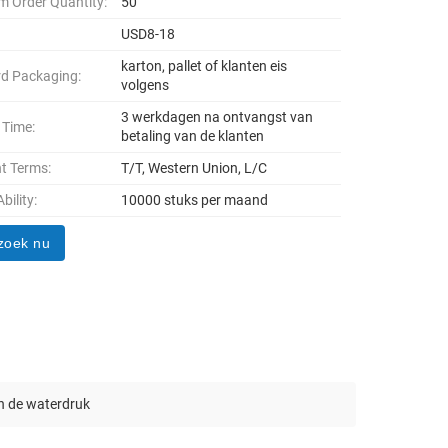
 Order Quantity:
50
USD8-18
karton, pallet of klanten eis
d Packaging:
volgens
3 werkdagen na ontvangst van
 Time:
betaling van de klanten
t Terms:
T/T, Western Union, L/C
bility:
10000 stuks per maand
zoek nu
n de waterdruk