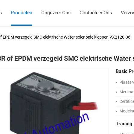
s
Producten
Ongeveer Ons
Contacteer Ons
Verzo
f EPDM verzegeld SMC elektrische Water solenoïde kleppen VX2120-06
R of EPDM verzegeld SMC elektrische Water
Basic Pr
Plaats 
Merkna
Certific
Modeln
Trading 