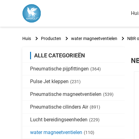
Hui
Huis
Producten
water magneetventielen
NBR o
ALLE CATEGORIEËN
NB
Pneumatische pijpfittingen
(364)
Pulse Jet kleppen
(231)
Pneumatische magneetventielen
(539)
Pneumatische cilinders Air
(891)
Lucht bereidingseenheden
(229)
water magneetventielen
(110)