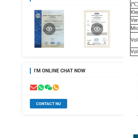
(℃
Kle
Ver
Mid
Vol
Vol
I'M ONLINE CHAT NOW
CONTACT NU