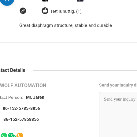
Het is nuttig. (1)
Great diaphragm structure, stable and durable
tact Details
RWOLF AUTOMATION
Send your inquiry di
tact Person:
Mr. Jaren
:
86-152-5785-8856
:
86-152-57858856