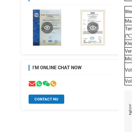
We
Max
Te
(℃
Kle
Ver
Mid
I'M ONLINE CHAT NOW
Vol
Vol
CONTACT NU