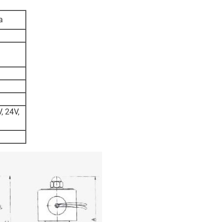
a
, 24V,