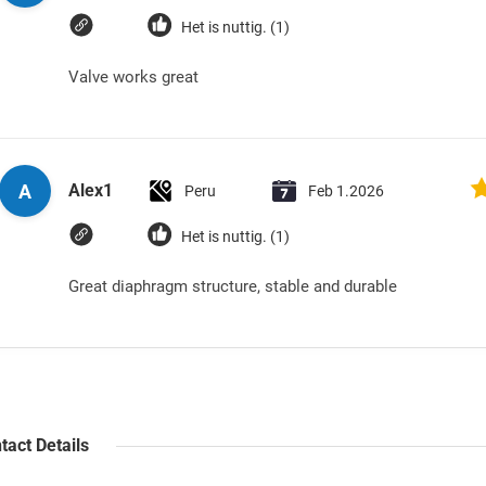
Het is nuttig. (1)
Valve works great
A
Alex1
Peru
Feb 1.2026
Het is nuttig. (1)
Great diaphragm structure, stable and durable
tact Details