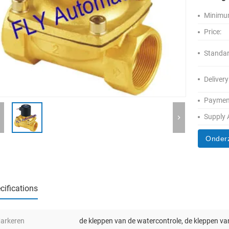
Minimum
Price:
Standar
Delivery
Paymen
Supply A
Onder
cifications
arkeren
de kleppen van de watercontrole
,
de kleppen va