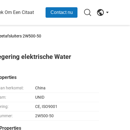
ek Om Een Citaat
Contact nu
eetafsluiters 2W500-50
gering elektrische Water
operties
van herkomst:
China
am:
UNID
ering:
CE, ISO9001
ummer:
2W500-50
Properties