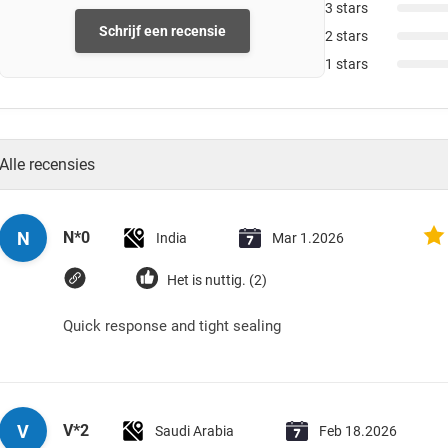
3 stars
Schrijf een recensie
2 stars
1 stars
Alle recensies
N
N*0
India
Mar 1.2026
Het is nuttig. (2)
Quick response and tight sealing
V
V*2
Saudi Arabia
Feb 18.2026