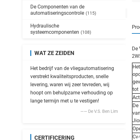
De Componenten van de
automatiseringscontrole
(115)
Hydraulische
Pro
systeemcomponenten
(108)
De 
WAT ZE ZEIDEN
2W5
Het
Het bedrijf van de vliegautomatisering
opd
verstrekt kwaliteitsproducten, snelle
gev
levering, waren wij zeer tevreden, wij
tot
hoopt om behulpzame verhouding op
Act
lange termijn met u te vestigen!
De 
—— De V.S. Ben Lim
van
Jio
Op
Cv
CERTIFICERING