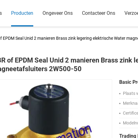
s
Producten
Ongeveer Ons
Contacteer Ons
Verzo
f EPDM Seal Unid 2 manieren Brass zink legering elektrische Water magn
R of EPDM Seal Unid 2 manieren Brass zink le
gneetafsluiters 2W500-50
Basic Pr
Plaats 
Merkna
Certific
Modeln
Trading 