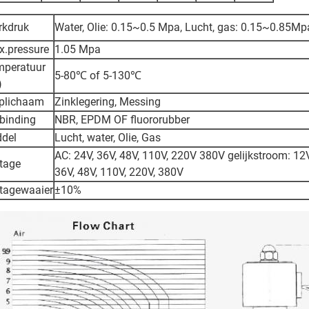
rkdruk
Water, Olie: 0.15~0.5 Mpa, Lucht, gas: 0.15~0.85Mp
.pressure
1.05 Mpa
mperatuur
5-80℃ of 5-130℃
)
plichaam
Zinklegering, Messing
binding
NBR, EPDM OF fluororubber
del
Lucht, water, Olie, Gas
AC: 24V, 36V, 48V, 110V, 220V 380V gelijkstroom: 12V
tage
36V, 48V, 110V, 220V, 380V
tagewaaier
±10%