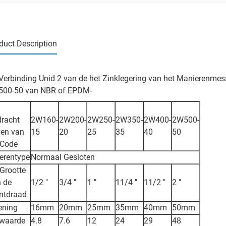
duct Description
Verbinding Unid 2 van de het Zinklegering van het Manierenmes
00-50 van NBR of EPDM-
racht
2W160-
2W200-
2W250-
2W350-
2W400-
2W500-
en van
15
20
25
35
40
50
 Code
erentype
Normaal Gesloten
Grootte
 de
1/2 ″
3/4 ″
1 ″
11/4 ″
11/2 ″
2 ″
ntdraad
ening
16mm
20mm
25mm
35mm
40mm
50mm
-waarde
4.8
7.6
12
24
29
48