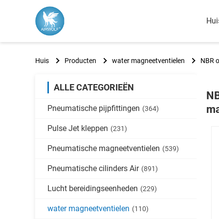
Hui
Huis
Producten
water magneetventielen
NBR o
ALLE CATEGORIEËN
NB
ma
Pneumatische pijpfittingen
(364)
Pulse Jet kleppen
(231)
Pneumatische magneetventielen
(539)
Pneumatische cilinders Air
(891)
Lucht bereidingseenheden
(229)
water magneetventielen
(110)