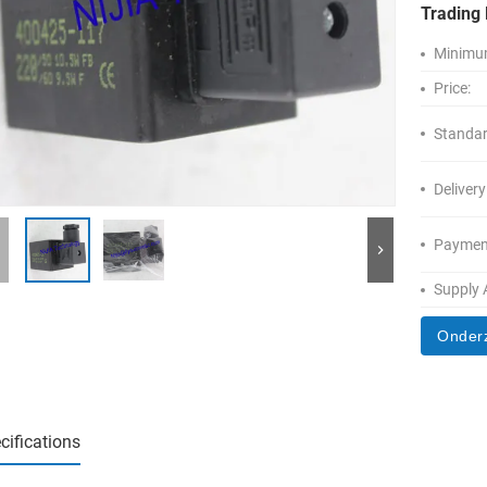
Trading 
Minimum
Price:
Standar
Delivery
Paymen
Supply A
Onder
cifications