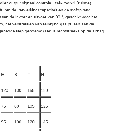
ller output signaal controle , zak-voor-rij (ruimte)
ijft, om de verwerkingscapaciteit en de stofopvang
ussen de invoer en uitvoer van 90 °, geschikt voor het
om, het verstrekken van reiniging gas pulsen aan de
ngebedde klep genoemd).Het is rechtstreeks op de airbag
E
B.
F
H
120
130
155
180
75
80
105
125
95
100
120
145