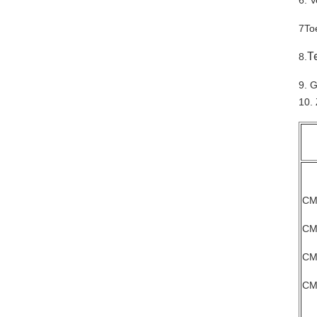
6. 
7To
T
8.
9. 
10.
CM
CM
CM
CM