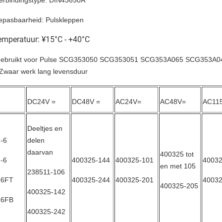
Verbindingstype: DIN43650A
epasbaarheid: Pulskleppen
emperatuur: ¥15°C - +40°C
Gebruikt voor Pulse SCG353050 SCG353051 SCG353A065 SCG353A0
 Zwaar werk lang levensduur
DC24V =
DC48V =
AC24V=
AC48V=
AC11
Deeltjes en
-6
delen
daarvan
400325 tot
-6
400325-144
400325-101
40032
en met 105
238511-106
6FT
400325-244
400325-201
40032
400325-205
400325-142
6FB
400325-242