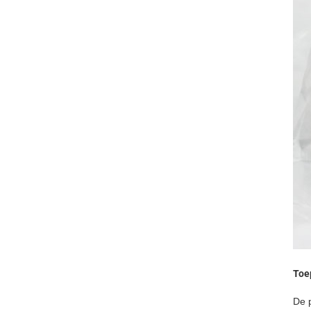
Toe
De p