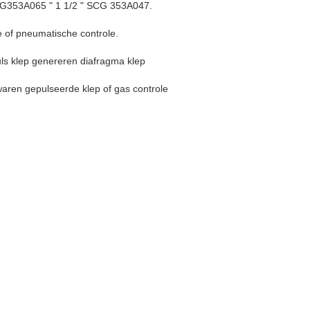
CG353A065 " 1 1/2 " SCG 353A047.
he of pneumatische controle.
ls klep genereren diafragma klep
aren gepulseerde klep of gas controle