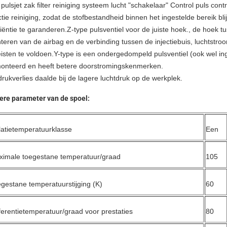
pulsjet zak filter reiniging systeem lucht "schakelaar" Control puls contro
ctie reiniging, zodat de stofbestandheid binnen het ingestelde bereik bl
ciëntie te garanderen.Z-type pulsventiel voor de juiste hoek., de hoek t
eren van de airbag en de verbinding tussen de injectiebuis, luchtstro
eisten te voldoen.Y-type is een ondergedompeld pulsventiel (ook wel i
onteerd en heeft betere doorstromingskenmerken.
rukverlies daalde bij de lagere luchtdruk op de werkplek.
ere parameter van de spoel:
latietemperatuurklasse
Een
imale toegestane temperatuur/graad
105
gestane temperatuurstijging (K)
60
erentietemperatuur/graad voor prestaties
80