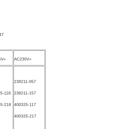
47
5V=
AC230V=
238211-057
5-118
238211-157
5-218
400325-117
400325-217