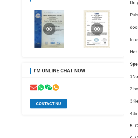
De 
Puls
doo
In 
Het 
Spec
I'M ONLINE CHAT NOW
1No
2Iso
3Kl
CONTACT NU
4Bi
5. 