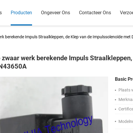
s
Producten
Ongeveer Ons
Contacteer Ons
Verzo
rk berekende Impuls Straalkleppen, de Klep van de Impulssolenoïde me
 zwaar werk berekende Impuls Straalkleppen,
N43650A
Basic Pr
Plaats 
Merkna
Certific
Modeln