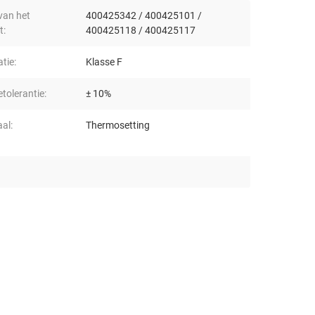
an het
400425342 / 400425101 /
t:
400425118 / 400425117
atie:
Klasse F
tolerantie:
± 10%
al:
Thermosetting