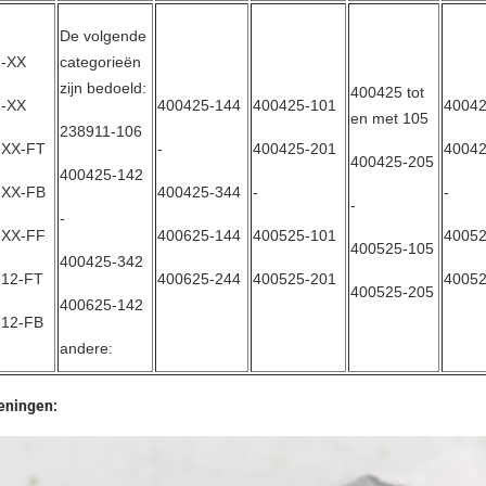
De volgende
-XX
categorieën
zijn bedoeld:
400425 tot
-XX
400425-144
400425-101
40042
en met 105
238911-106
XX-FT
-
400425-201
40042
400425-205
400425-142
XX-FB
400425-344
-
-
-
-
XX-FF
400625-144
400525-101
40052
400525-105
400425-342
12-FT
400625-244
400525-201
40052
400525-205
400625-142
12-FB
andere:
eningen: