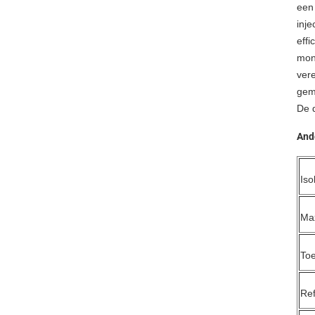
een 
inje
effi
mont
ver
gem
De d
And
Iso
Max
Toe
Ref