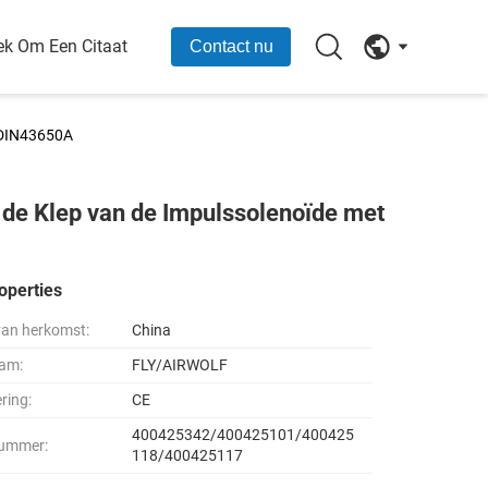
ek Om Een Citaat
Contact nu
t DIN43650A
 de Klep van de Impulssolenoïde met
operties
van herkomst:
China
am:
FLY/AIRWOLF
ering:
CE
400425342/400425101/400425
ummer:
118/400425117