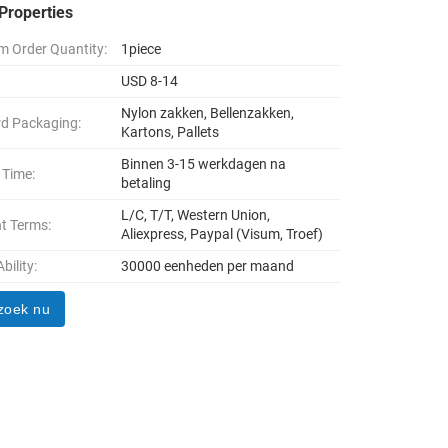
Properties
 Order Quantity:
1piece
USD 8-14
Nylon zakken, Bellenzakken,
d Packaging:
Kartons, Pallets
Binnen 3-15 werkdagen na
 Time:
betaling
L/C, T/T, Western Union,
t Terms:
Aliexpress, Paypal (Visum, Troef)
bility:
30000 eenheden per maand
zoek nu