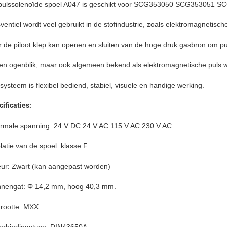
pulssolenoïde spoel A047 is geschikt voor SCG353050 SCG353051 S
ventiel wordt veel gebruikt in de stofindustrie, zoals elektromagnetisc
r de piloot klep kan openen en sluiten van de hoge druk gasbron om pu
een ogenblik, maar ook algemeen bekend als elektromagnetische puls w
systeem is flexibel bediend, stabiel, visuele en handige werking.
ificaties:
rmale spanning: 24 V DC 24 V AC 115 V AC 230 V AC
latie van de spoel: klasse F
eur: Zwart (kan aangepast worden)
nnengat: Φ 14,2 mm, hoog 40,3 mm.
Grootte: MXX