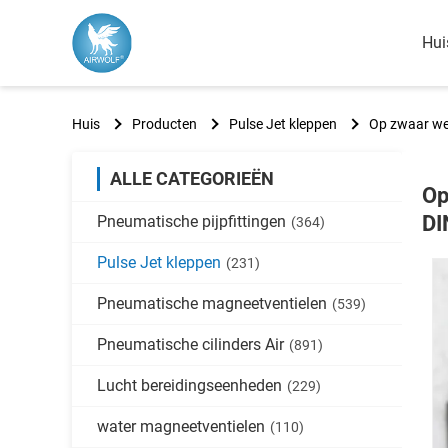
Hui
Huis
Producten
Pulse Jet kleppen
Op zwaar we
ALLE CATEGORIEËN
Op
DI
Pneumatische pijpfittingen
(364)
Pulse Jet kleppen
(231)
Pneumatische magneetventielen
(539)
Pneumatische cilinders Air
(891)
Lucht bereidingseenheden
(229)
water magneetventielen
(110)