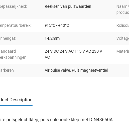
oepasselijkheid:
Reeksen van pulswaarden
Naam v
produc
emperatuurbereik:
¥15°C - +40°C
Rolisol
innengat:
14.2mm
Voltage
tandaard
24 V DC 24 V AC 115 V AC 230 V
Materia
erkspanningen:
AC
arkeren
Air pulse valve
,
Puls magneetventiel
duct Description
re pulsgeluchtklep, puls-solenoïde klep met DIN43650A