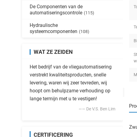
De Componenten van de
T
automatiseringscontrole
(115)
Hydraulische
T
systeemcomponenten
(108)
B
WAT ZE ZEIDEN
S
w
Het bedrijf van de vliegautomatisering
verstrekt kwaliteitsproducten, snelle
M
levering, waren wij zeer tevreden, wij
hoopt om behulpzame verhouding op
lange termijn met u te vestigen!
Pro
—— De V.S. Ben Lim
Zwa
CERTIFICERING