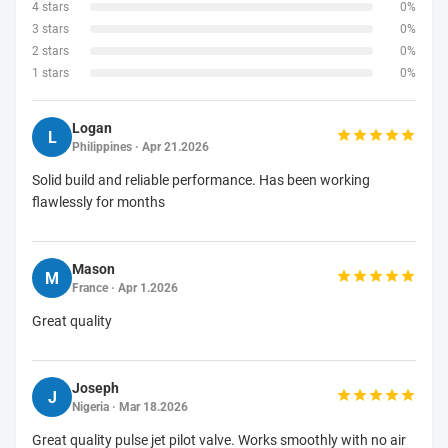
4 stars
0%
3 stars
0%
2 stars
0%
1 stars
0%
Logan
L
Philippines · Apr 21.2026
Solid build and reliable performance. Has been working
flawlessly for months
Mason
M
France · Apr 1.2026
Great quality
Joseph
J
Nigeria · Mar 18.2026
Great quality pulse jet pilot valve. Works smoothly with no air