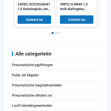
24VDC SCG353A047
VNP214 DN40 1,5
Alst
1,5 Duimimpuls Jet
inch diafragma
het T
Valves
kleppen 220/50
Duim
aluminium puls
Impul
Contact nu
Contact nu
V161
V158
Alle categorieën
Pneumatische pijpfittingen
Pulse Jet kleppen
Pneumatische magneetventielen
Pneumatische cilinders Air
Lucht bereidingseenheden