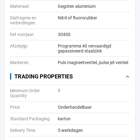
Materiaal:
Gegoten aluminium
Diafragma en
Nitril of fluororubber
verbindingen:
het voorjaar:
304SS
Afzetpijp:
Programma 40 vervaardigd
gepassiveerd staalzink
Markeren:
Puls magneetventiel
,
pulse jet ventiel
TRADING PROPERTIES
Minimum Order
1
Quantity
Price
Onderhandelbaar
Standard Packaging
karton
Delivery Time
5 werkdagen