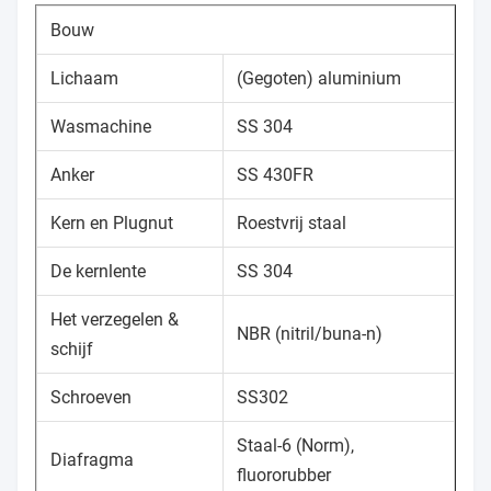
Bouw
Lichaam
(Gegoten) aluminium
Wasmachine
SS 304
Anker
SS 430FR
Kern en Plugnut
Roestvrij staal
De kernlente
SS 304
Het verzegelen &
NBR (nitril/buna-n)
schijf
Schroeven
SS302
Staal-6 (Norm),
Diafragma
fluororubber