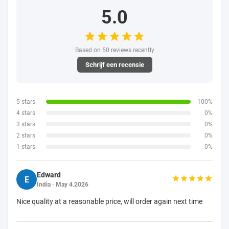
5.0
Based on 50 reviews recently
Schrijf een recensie
5 stars
100%
4 stars
0%
3 stars
0%
2 stars
0%
1 stars
0%
Edward
E
India · May 4.2026
Nice quality at a reasonable price, will order again next time