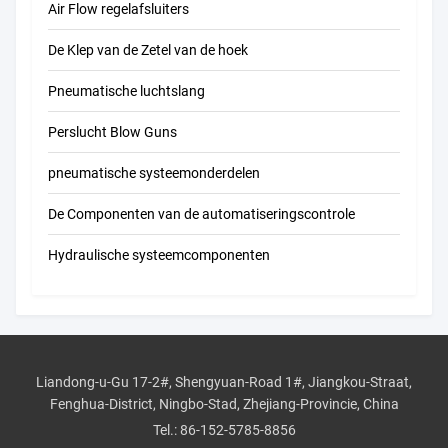
Air Flow regelafsluiters
De Klep van de Zetel van de hoek
Pneumatische luchtslang
Perslucht Blow Guns
pneumatische systeemonderdelen
De Componenten van de automatiseringscontrole
Hydraulische systeemcomponenten
Liandong-u-Gu 17-2#, Shengyuan-Road 1#, Jiangkou-Straat,
Fenghua-District, Ningbo-Stad, Zhejiang-Provincie, China
Tel.:
86-152-5785-8856