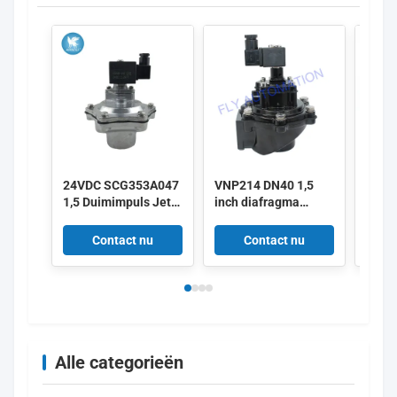
24VDC SCG353A047
VNP214 DN40 1,5
Alst
1,5 Duimimpuls Jet
inch diafragma
het T
Valves
kleppen 220/50
Duim
aluminium puls
Impul
Contact nu
Contact nu
V161
V158
Alle categorieën