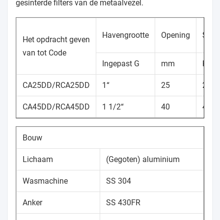
gesinterde filters van de metaalvezel.
Havengrootte
Opening
Stro
Het opdracht geven
van tot Code
Ingepast G
mm
Kv
CA25DD/RCA25DD
1“
25
20
CA45DD/RCA45DD
1 1/2“
40
44
Bouw
Lichaam
(Gegoten) aluminium
Wasmachine
SS 304
Anker
SS 430FR