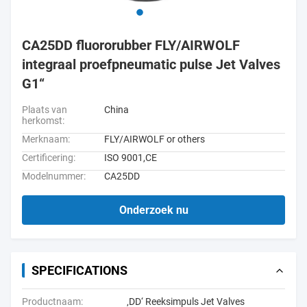
CA25DD fluororubber FLY/AIRWOLF
integraal proefpneumatic pulse Jet Valves
G1“
Plaats van
China
herkomst:
Merknaam:
FLY/AIRWOLF or others
Certificering:
ISO 9001,CE
Modelnummer:
CA25DD
Onderzoek nu
SPECIFICATIONS
Productnaam:
‚DD‘ Reeksimpuls Jet Valves