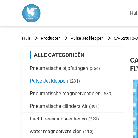
Hui
Huis
Producten
Pulse Jet kleppen
CA-62t010-3
ALLE CATEGORIEËN
CA
FL
Pneumatische pijpfittingen
(364)
Pulse Jet kleppen
(231)
Pneumatische magneetventielen
(539)
Pneumatische cilinders Air
(891)
Lucht bereidingseenheden
(229)
water magneetventielen
(110)