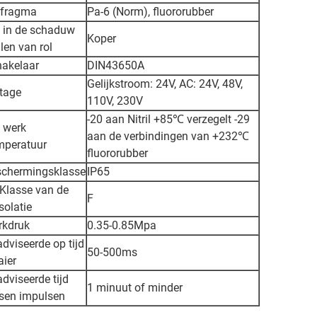
afragma
Pa-6 (Norm), fluororubber
 in de schaduw
Koper
llen van rol
akelaar
DIN43650A
Gelijkstroom: 24V, AC: 24V, 48V,
tage
110V, 230V
-20 aan Nitril +85℃ verzegelt -29
 werk
aan de verbindingen van +232℃
mperatuur
fluororubber
schermingsklasse
IP65
Klasse van de
F
isolatie
rkdruk
0.35-0.85Mpa
dviseerde op tijd
50-500ms
ier
dviseerde tijd
1 minuut of minder
sen impulsen