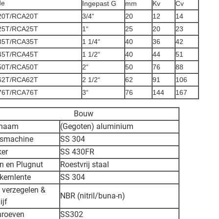
de
Ingepast G
mm
Kv
Cv
20T/RCA20T
3/4“
20
12
14
25T/RCA25T
1“
25
20
23
35T/RCA35T
1 1/4“
40
36
42
45T/RCA45T
1 1/2“
40
44
51
50T/RCA50T
2“
50
76
88
62T/RCA62T
2 1/2“
62
91
106
76T/RCA76T
3“
76
144
167
Bouw
chaam
(Gegoten) aluminium
smachine
SS 304
er
SS 430FR
n en Plugnut
Roestvrij staal
kernlente
SS 304
 verzegelen &
NBR (nitril/buna-n)
ijf
hroeven
SS302