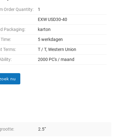
 Order Quantity:
1
EXW USD30-40
d Packaging:
karton
 Time:
5 werkdagen
t Terms:
T / T, Western Union
bility:
2000 PC's / maand
zoek nu
rootte:
2.5“