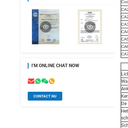
Co
CA
CA
CA
CA
CA
CA
CA
I'M ONLINE CHAT NOW
Li
Wa
Ank
Ker
CONTACT NU
De 
Het
sch
Sc