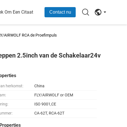
ek Om Een Citaat
Contact nu
FLY/AIRWOLF RCA de Proefimpuls
ppen 2.5inch van de Schakelaar24v
operties
van herkomst:
China
am:
FLY/AIRWOLF or OEM
ering:
ISO 9001,CE
ummer:
CA-62T, RCA-62T
Properties