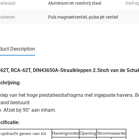
ateriaal:
Aluminium en roestvrij staal
Diafra
arkeren
Puls magneetventiel
,
pulse jet ventiel
duct Description
62T, RCA-62T, DIN43650A-Straalkleppen 2.5inch van de Sch
chrijving:
klep van het hoge prestatiesdiafragma met ingepaste havens. Be
tand bestuurd
p. Afzet bij 90° aan inham.
cificatie:
Havengrootte
Opening
Stroomwaarde
 opdracht geven van tot