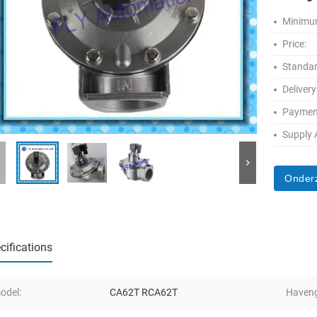
Minimum
Price:
Standar
Delivery
Paymen
Supply A
Onder
cifications
odel:
CA62T RCA62T
Haveng