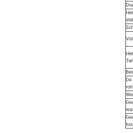
Di
Het
ste
Sch
Vol
Het
Te
Be
De 
rol
We
Gea
waa
Gea
tus