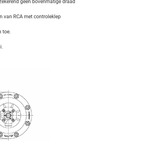
erzekerend geen bovenmatige draad
en van RCA met controleklep
 toe.
i.