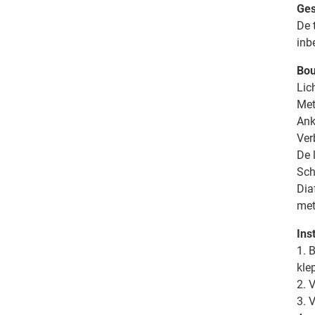
Ges
De 
inb
Bo
Lic
Met
Ank
Ver
De 
Sch
Dia
met
Inst
1. 
kle
2. 
3. 