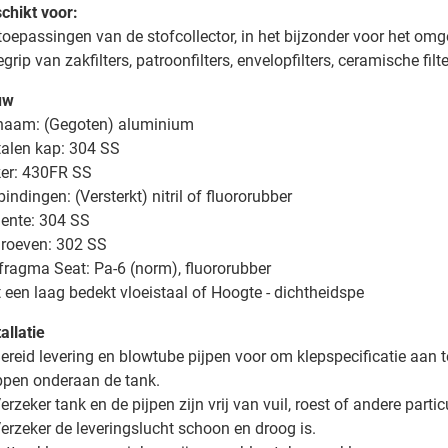
chikt voor:
toepassingen van de stofcollector, in het bijzonder voor het om
egrip van zakfilters, patroonfilters, envelopfilters, ceramische fil
uw
haam: (Gegoten) aluminium
alen kap: 304 SS
er: 430FR SS
bindingen: (Versterkt) nitril of fluororubber
lente: 304 SS
roeven: 302 SS
fragma Seat: Pa-6 (norm), fluororubber
 een laag bedekt vloeistaal of Hoogte - dichtheidspe
allatie
Bereid levering en blowtube pijpen voor om klepspecificatie aan t
ppen onderaan de tank.
Verzeker tank en de pijpen zijn vrij van vuil, roest of andere partic
Verzeker de leveringslucht schoon en droog is.