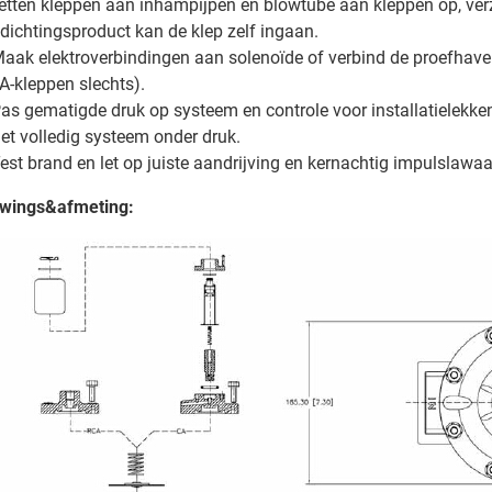
zetten kleppen aan inhampijpen en blowtube aan kleppen op, v
 dichtingsproduct kan de klep zelf ingaan.
Maak elektroverbindingen aan solenoïde of verbind de proefhav
A-kleppen slechts).
Pas gematigde druk op systeem en controle voor installatielekken
Zet volledig systeem onder druk.
Test brand en let op juiste aandrijving en kernachtig impulslawaa
wings&afmeting: