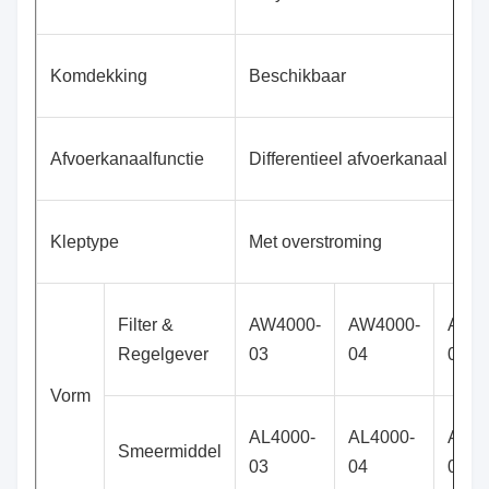
Komdekking
Beschikbaar
Afvoerkanaalfunctie
Differentieel afvoerkanaal ¡, A
Kleptype
Met overstroming
Filter &
AW4000-
AW4000-
AW40
Regelgever
03
04
06
Vorm
AL4000-
AL4000-
AL40
Smeermiddel
03
04
06