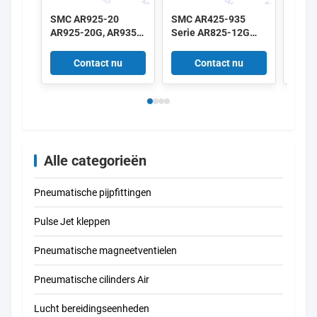
SMC AR925-20
SMC AR425-935
SMC 
AR925-20G, AR935-
Serie AR825-12G
Seri
20 AR935-20G
AR825-14G AR835-
AR43
AR425-935 serie
12G AR835-14G
04G P
Contact nu
Contact nu
Pilot Operated
Pilotgestuurde
Regel
Regulator 2"
Regelaar 1"1/4 1"1/2
1/2"
Alle categorieën
Pneumatische pijpfittingen
Pulse Jet kleppen
Pneumatische magneetventielen
Pneumatische cilinders Air
Lucht bereidingseenheden