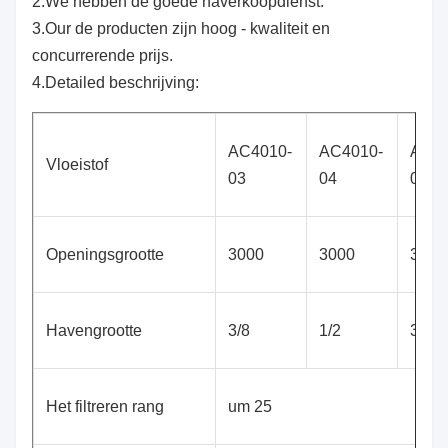
2.We hebben de goede naverkoopdienst.
3.Our de producten zijn hoog - kwaliteit en
concurrerende prijs.
4.Detailed beschrijving:
AC4010-
AC4010-
AC40
Vloeistof
03
04
06
Openingsgrootte
3000
3000
3000
Havengrootte
3/8
1/2
3/4
Het filtreren rang
um 25