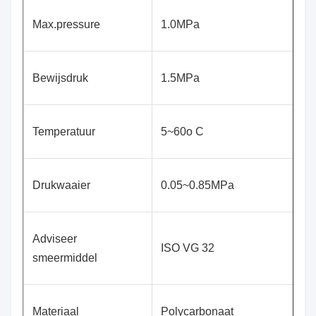
Max.pressure
1.0MPa
Bewijsdruk
1.5MPa
Temperatuur
5~60o C
Drukwaaier
0.05~0.85MPa
Adviseer
ISO VG 32
smeermiddel
Materiaal
Polycarbonaat