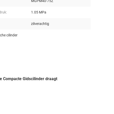
MGPM40-75Z
druk:
1.05 MPa
zilverachtig
he cilinder
Compacte Gidscilinder draagt