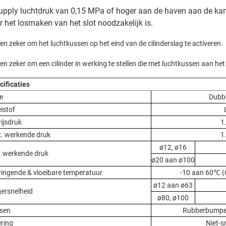
upply luchtdruk van 0,15 MPa of hoger aan de haven aan de kan
r het losmaken van het slot noodzakelijk is.
en zeker om het luchtkussen op het eind van de cilinderslag te activeren.
en zeker om een cilinder in werking te stellen die met luchtkussen aan het
cificaties
e
Dubb
istof
ijsdruk
1
. werkende druk
1
ø12, ø16
. werkende druk
ø20 aan ø100
ingende & vloeibare temperatuur
-10 aan 60℃ (
ø12 aan ø63
gersnelheid
ø80, ø100
sen
Rubberbumper
ring
Niet-s