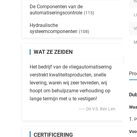
n
De Componenten van de
automatiseringscontrole
(115)
L
Hydraulische
V
systeemcomponenten
(108)
M
WAT ZE ZEIDEN
Het bedrijf van de vliegautomatisering
Pro
verstrekt kwaliteitsproducten, snelle
levering, waren wij zeer tevreden, wij
hoopt om behulpzame verhouding op
Dub
lange termijn met u te vestigen!
Waa
—— De V.S. Ben Lim
1.
P
Voo
CERTIFICERING