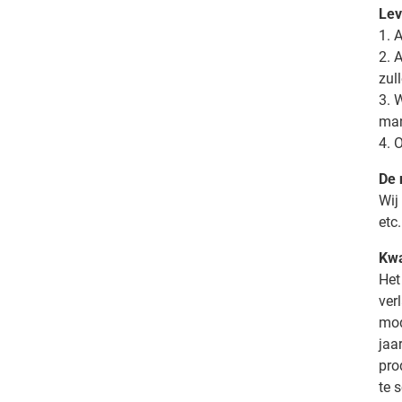
Lev
1. 
2. 
zul
3. 
man
4. 
De 
Wij
etc
Kwa
Het
ver
mod
jaa
pro
te 