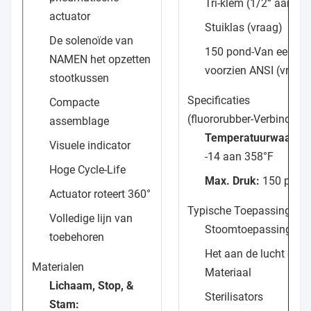
Tri-klem (1/2“ aan 2 
actuator
Stuiklas (vraag)
De solenoïde van
150 pond-Van een fle
NAMEN het opzetten
voorzien ANSI (vraag
stootkussen
Specificaties
Compacte
(fluororubber-Verbinding
assemblage
Temperatuurwaaier:
Visuele indicator
-14 aan 358°F
Hoge Cycle-Life
Max. Druk:
150 psig
Actuator roteert 360°
Typische Toepassingen
Volledige lijn van
Stoomtoepassingen
toebehoren
Het aan de lucht dro
Materialen
Materiaal
Lichaam, Stop, &
Sterilisators
Stam: