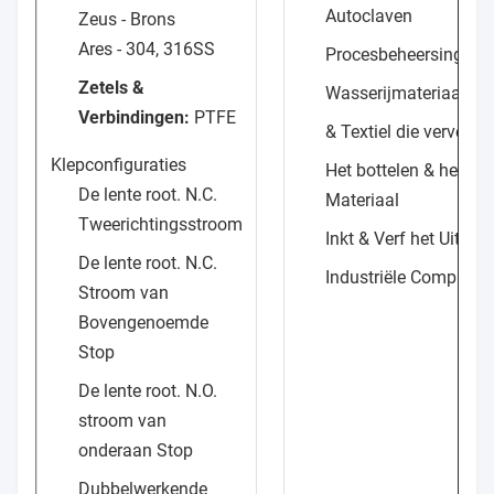
Autoclaven
Zeus - Brons
Ares - 304, 316SS
Procesbeheersingsto
Zetels &
Wasserijmateriaal
Verbindingen:
PTFE
& Textiel die verven 
Klepconfiguraties
Het bottelen & het Uit
De lente root. N.C.
Materiaal
Tweerichtingsstroom
Inkt & Verf het Uitdel
De lente root. N.C.
Industriële Compress
Stroom van
Bovengenoemde
Stop
De lente root. N.O.
stroom van
onderaan Stop
Dubbelwerkende