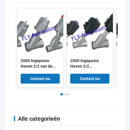
2000 Ingepaste
2000 Ingepaste
2000
Haven 2/2 van de
Haven 2/2
Have
Manierhoek
Geïntegreerde de PA
Geïnt
Geïntegreerde
Pneumatische
Pneu
Contact nu
Contact nu
Pneumatische PPS
actuator van Seat
actua
Actuator van Seat
van de Manierhoek
van 
Klep
Klep
Klep
Alle categorieën