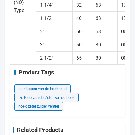
(NO)
1 1/4“
32
63
17885
Type
1 1/2“
40
63
17886
2“
50
63
00137
3“
50
80
00160
2 1/2“
65
80
00137
Product Tags
de kleppen van de hoekzetel
De Klep van de Zetel van de hoek
hoek zetel zuiger ventiel
Related Products