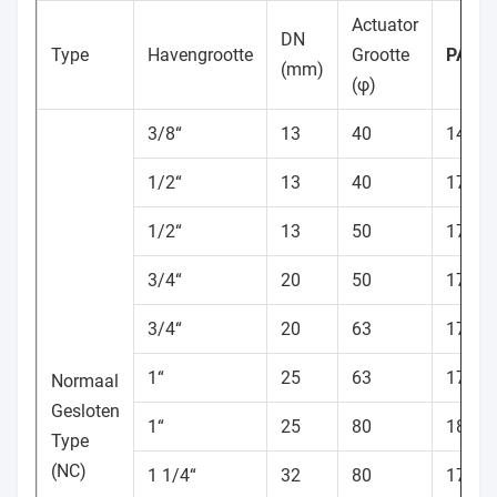
Actuator
DN
Type
Havengrootte
Grootte
PAact
(mm)
(φ)
3/8“
13
40
14261
1/2“
13
40
17860
1/2“
13
50
17868
3/4“
20
50
17867
3/4“
20
63
17866
1“
25
63
17867
Normaal
Gesloten
1“
25
80
18648
Type
(NC)
1 1/4“
32
80
17869