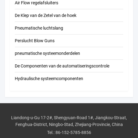
Air Flow regelafsluiters
De Klep van de Zetel van de hoek
Pneumatische luchtslang
Perslucht Blow Guns
pneumatische systeemonderdelen
De Componenten van de automatiseringscontrole
Hydraulische systeemcomponenten
Liandong-u-Gu 17-2#, Shengyuan-Road 1#, Jiangkou-Straat,
Fenghua-District, Ningbo-Stad, Zhejiang-Provincie, China
Tel.:
86-152-5785-8856