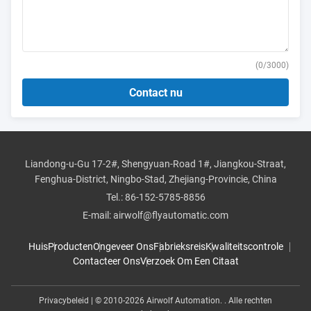
(
0
/3000)
Contact nu
Liandong-u-Gu 17-2#, Shengyuan-Road 1#, Jiangkou-Straat,
Fenghua-District, Ningbo-Stad, Zhejiang-Provincie, China
Tel.:
86-152-5785-8856
E-mail:
airwolf@flyautomatic.com
Huis
Producten
Ongeveer Ons
Fabrieksreis
Kwaliteitscontrole
Contacteer Ons
Verzoek Om Een Citaat
Privacybeleid
| © 2010-2026 Airwolf Automation. . Alle rechten