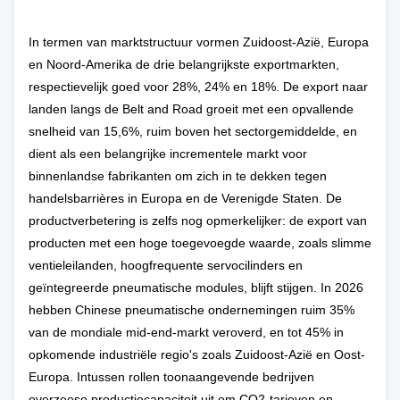
In termen van marktstructuur vormen Zuidoost-Azië, Europa
en Noord-Amerika de drie belangrijkste exportmarkten,
respectievelijk goed voor 28%, 24% en 18%. De export naar
landen langs de Belt and Road groeit met een opvallende
snelheid van 15,6%, ruim boven het sectorgemiddelde, en
dient als een belangrijke incrementele markt voor
binnenlandse fabrikanten om zich in te dekken tegen
handelsbarrières in Europa en de Verenigde Staten. De
productverbetering is zelfs nog opmerkelijker: de export van
producten met een hoge toegevoegde waarde, zoals slimme
ventieleilanden, hoogfrequente servocilinders en
geïntegreerde pneumatische modules, blijft stijgen. In 2026
hebben Chinese pneumatische ondernemingen ruim 35%
van de mondiale mid-end-markt veroverd, en tot 45% in
opkomende industriële regio's zoals Zuidoost-Azië en Oost-
Europa. Intussen rollen toonaangevende bedrijven
overzeese productiecapaciteit uit om CO2-tarieven en