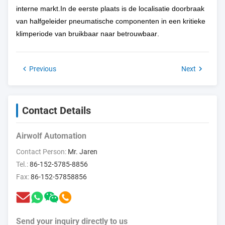
de lokalisatie van kernprocespneumatische onderdelen
slechts ongeveer 22%.In de eerste plaats zijn de
producenten-exporteurs van de Unie in de Unie in de eerste
plaats van mening dat de invoer van de betrokken
producten in de Unie van cruciaal belang is voor de
productie van deze producten.Er zijn structurele tekorten
aan kernmaterialen zoals perfluoretherrubber en speciale
legeringen.Er bestaan nog steeds tekortkomingen in de
langetermijnstabiliteit van het product en de consistentie van
de zuiverheid in vergelijking met internationale merkenIn
combinatie met belemmeringen zoals SEMI-certificering en
lange verificatiecycli van de productielijn zal volledige
vervanging nog steeds tijd kosten.In het kader van het
programma voor de ontwikkeling van de interne markt is de
Commissie van mening dat de ontwikkeling van de interne
markt een belangrijke factor is voor de ontwikkeling van de
interne markt.In de eerste plaats is de localisatie doorbraak
van halfgeleider pneumatische componenten in een kritieke