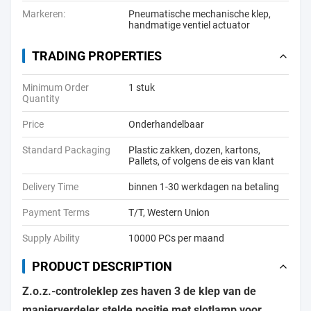
Markeren:
Pneumatische mechanische klep
,
handmatige ventiel actuator
TRADING PROPERTIES
Minimum Order
1 stuk
Quantity
Price
Onderhandelbaar
Standard Packaging
Plastic zakken, dozen, kartons,
Pallets, of volgens de eis van klant
Delivery Time
binnen 1-30 werkdagen na betaling
Payment Terms
T/T, Western Union
Supply Ability
10000 PCs per maand
PRODUCT DESCRIPTION
Z.o.z.-controleklep zes haven 3 de klep van de
manierverdeler stelde positie met slotlamp voor