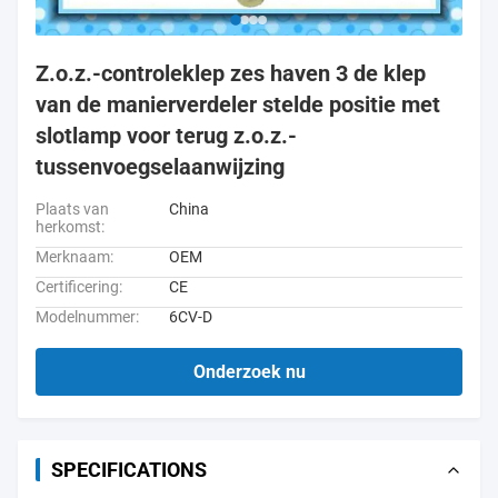
Z.o.z.-controleklep zes haven 3 de klep
van de manierverdeler stelde positie met
slotlamp voor terug z.o.z.-
tussenvoegselaanwijzing
Plaats van
China
herkomst:
Merknaam:
OEM
Certificering:
CE
Modelnummer:
6CV-D
Onderzoek nu
SPECIFICATIONS