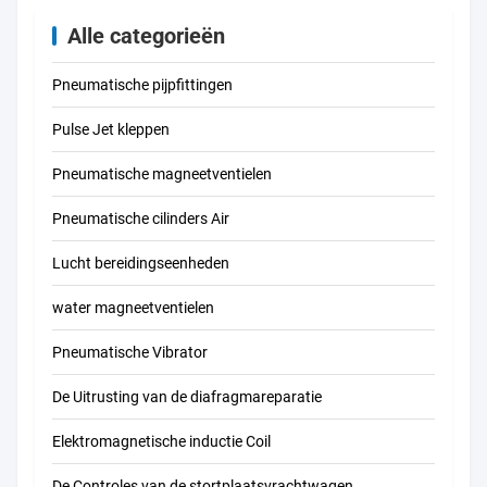
4534 MSFW-24-
50/60 6720 MSFW-
Alle categorieën
110-50/60 4540
MSFW-230-50/60
Pneumatische pijpfittingen
Pulse Jet kleppen
Pneumatische magneetventielen
Pneumatische cilinders Air
Lucht bereidingseenheden
water magneetventielen
Pneumatische Vibrator
De Uitrusting van de diafragmareparatie
Elektromagnetische inductie Coil
De Controles van de stortplaatsvrachtwagen