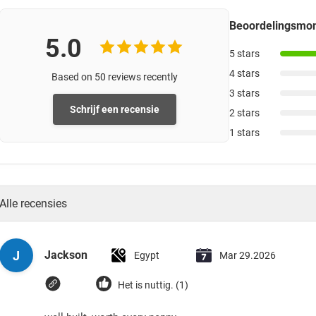
Beoordelingsm
5.0
5 stars
4 stars
Based on 50 reviews recently
3 stars
Schrijf een recensie
2 stars
1 stars
Alle recensies
J
Jackson
Egypt
Mar 29.2026
Het is nuttig. (1)