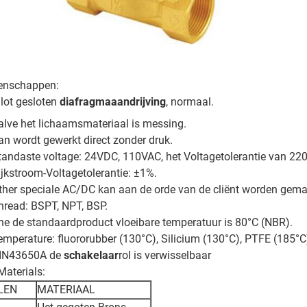
enschappen:
ilot gesloten
diafragmaaandrijving
, normaal.
alve het lichaamsmateriaal is messing.
an wordt gewerkt direct zonder druk.
tandaste voltage: 24VDC, 110VAC, het Voltagetolerantie van 22
ijkstroom-Voltagetolerantie: ±1%.
ther speciale AC/DC kan aan de orde van de cliënt worden gema
hread: BSPT, NPT, BSP.
he de standaardproduct vloeibare temperatuur is 80°C (NBR).
emperature: fluororubber (130°C), Silicium (130°C), PTFE (185°C
IN43650A de
schakelaar
rol is verwisselbaar
Materials:
LEN
MATERIAAL