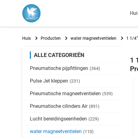
Hui
Huis
Producten
water magneetventielen
1 1/4
ALLE CATEGORIEËN
1 
Pr
Pneumatische pijpfittingen
(364)
Pulse Jet kleppen
(231)
Pneumatische magneetventielen
(539)
Pneumatische cilinders Air
(891)
Lucht bereidingseenheden
(229)
water magneetventielen
(110)