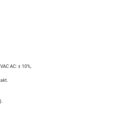
0VAC AC: ± 10%,
akt.
).