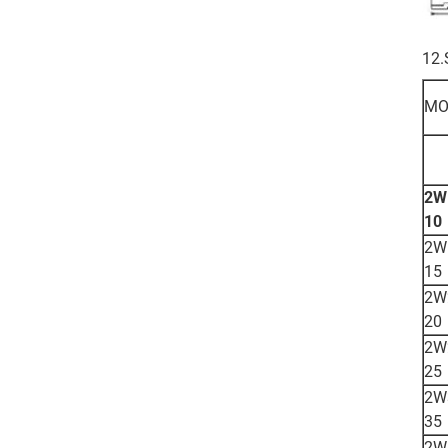
12.
MO
2W
10
2W
15
2W
20
2W
25
2W
35
2W