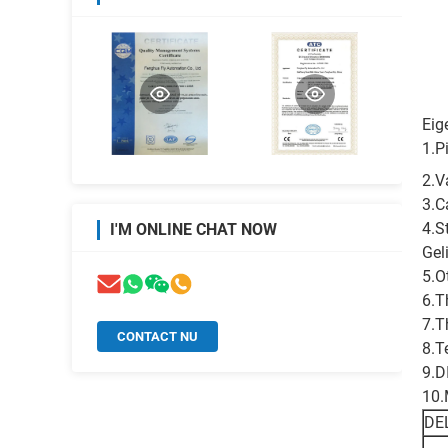
Eig
1.P
2.V
3.C
4.S
I'M ONLINE CHAT NOW
Gel
5.O
6.T
7.T
CONTACT NU
8.T
9.D
10.
DE