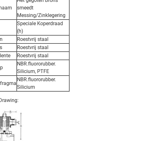
Het gegoten Brons
chaam
smeedt
Messing/Zinklegering
Speciale Koperdraad
(h)
n
Roestvrij staal
s
Roestvrij staal
lente
Roestvrij staal
NBR.fluororubber.
op
Silicium, PTFE
NBR.fluororubber.
afragma
Silicium
Drawing: