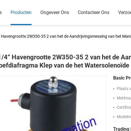
s
Producten
Ongeveer Ons
Contacteer Ons
Verzo
“ Havengrootte 2W350-35 2 van het de Aandrijvingsmessing van het Mani
1/4“ Havengrootte 2W350-35 2 van het de Aan
oefdiafragma Klep van de het Watersolenoïde
Basic Pr
Plaats 
Merkna
Certific
Modeln
Trading 