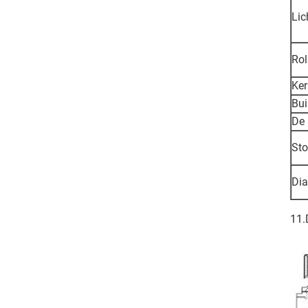
Li
Rol
Ker
Bui
De 
St
Di
11.