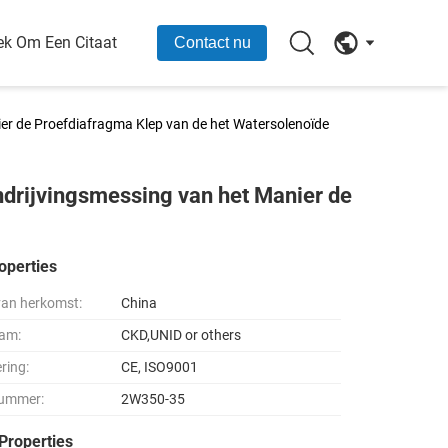
ek Om Een Citaat
Contact nu
er de Proefdiafragma Klep van de het Watersolenoïde
drijvingsmessing van het Manier de
operties
van herkomst:
China
am:
CKD,UNID or others
ering:
CE, ISO9001
ummer:
2W350-35
Properties