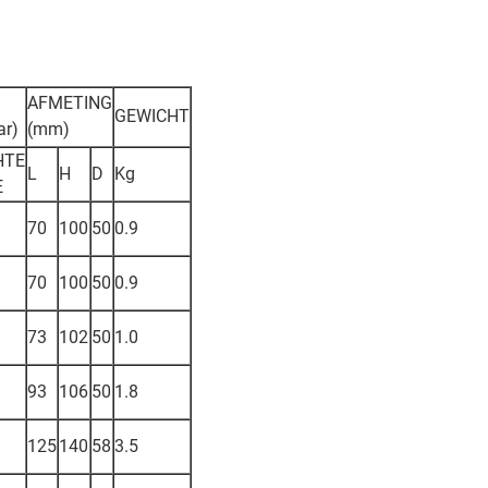
AFMETING
GEWICHT
ar)
(mm)
HTE
L
H
D
Kg
E
70
100
50
0.9
70
100
50
0.9
73
102
50
1.0
93
106
50
1.8
125
140
58
3.5