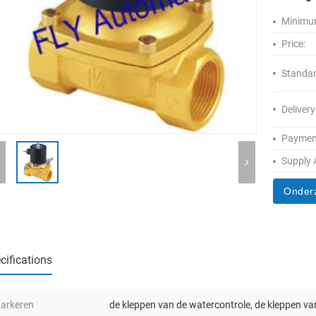
Minimum
Price:
Standar
Delivery
Paymen
Supply A
Onder
cifications
arkeren
de kleppen van de watercontrole
,
de kleppen va