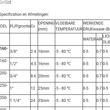
Specification en Afmetingen:
OPENING
VLOEIBARE
WERKENDE
DEL
PIJPgrootte
Cv
(mm)
TEMPERATUUR
DRUKwaaier (B
LIC
WATER
AIR
OLI
160-
3/8“
2.4
16mm
-5 - 80 ℃
0-5
0-7
0-5
160-
1/2“
4.5
16mm
-5 - 80 ℃
0-5
0-7
0-5
200-
3/4“
8.6
20mm
-5 - 80 ℃
0-5
0-7
0-5
250-
1“
12
25mm
-5 - 80 ℃
0-5
0-7
0-5
350-
1 1/4“
24
35mm
-5 - 80 ℃
0-5
0-7
0-5
400-