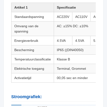
Artikel 1
Specificatie
Standaardspanning
AC220V
AC110V
AC24V
Omvang van de
AC: ±15% DC: ±10%
spanning
Energieverbruik
4.5VA
4.5VA
5.0VA
Bescherming
IP65 ((DIN40050)
Temperatuurclassificatie
Klasse B
Elektrische toegang
Terminal, Grommet
Activatietijd
00,05 sec en minder
Stroomgrafiek: