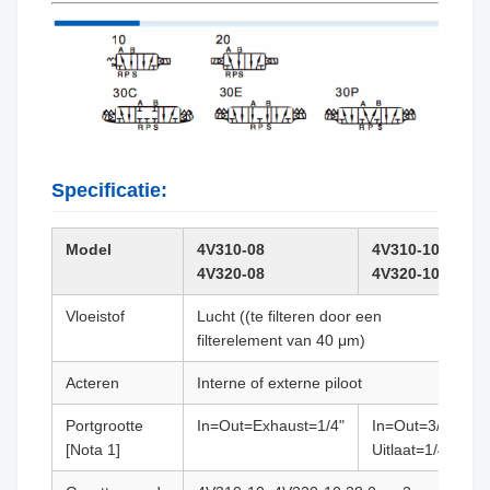
Specificatie:
Model
4V310-08
4V310-10
4V320-08
4V320-10
Vloeistof
Lucht ((te filteren door een
filterelement van 40 μm)
Acteren
Interne of externe piloot
Portgrootte
In=Out=Exhaust=1/4"
In=Out=3/8"
[Nota 1]
Uitlaat=1/4"