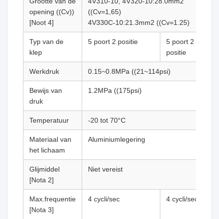
Grootte van de
4V310-10, 4V320-10:28.0mm2
opening ((Cv))
((Cv=1,65)
[Noot 4]
4V330C-10:21.3mm2 ((Cv=1.25)
Typ van de
5 poort 2 positie
5 poort 2
klep
positie
Werkdruk
0.15~0.8MPa ((21~114psi)
Bewijs van
1.2MPa ((175psi)
druk
Temperatuur
-20 tot 70°C
Materiaal van
Aluminiumlegering
het lichaam
Glijmiddel
Niet vereist
[Nota 2]
Max.frequentie
4 cycli/sec
4 cycli/sec
[Nota 3]