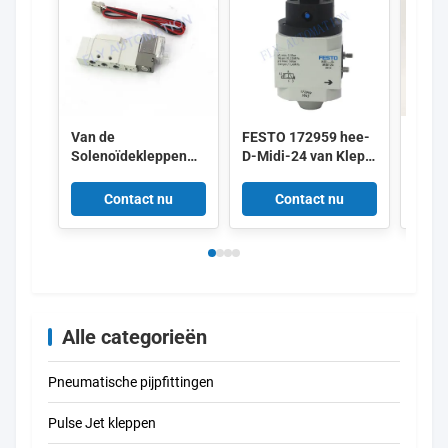
Van de
FESTO 172959 hee-
IMI 
Solenoïdekleppen
D-Midi-24 van Klep
8010
van SMC DC24V
172956 hee-D-mini-
Alum
SY3120-5LZD-M5
24
AC22
Contact nu
Contact nu
Pneumatische Lage
de Machts0.35w 5/2
Manier
Alle categorieën
Pneumatische pijpfittingen
Pulse Jet kleppen