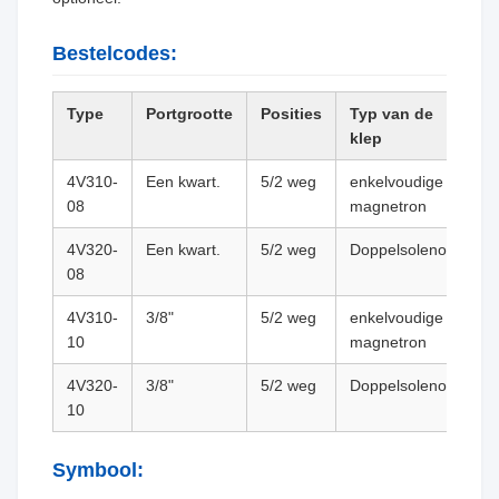
Bestelcodes:
Type
Portgrootte
Posities
Typ van de
klep
4V310-
Een kwart.
5/2 weg
enkelvoudige
08
magnetron
4V320-
Een kwart.
5/2 weg
Doppelsolenoïde
08
4V310-
3/8"
5/2 weg
enkelvoudige
10
magnetron
4V320-
3/8"
5/2 weg
Doppelsolenoïde
10
Symbool: